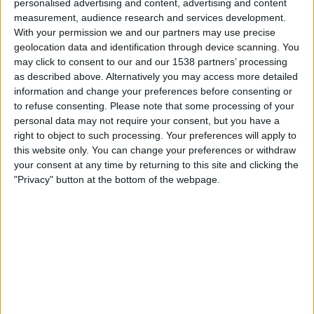
personalised advertising and content, advertising and content
Samstag, 15.08.2026
measurement, audience research and services development.
04:00
NWSL - Frauen
With your permission we and our partners may use precise
geolocation data and identification through device scanning. You
Utah Royals FC
may click to consent to our and our 1538 partners’ processing
Bay FC
as described above. Alternatively you may access more detailed
information and change your preferences before consenting or
to refuse consenting.
Please note that some processing of your
NWSL+
personal data may not require your consent, but you have a
right to object to such processing. Your preferences will apply to
Montag, 24.08.2026
this website only. You can change your preferences or withdraw
your consent at any time by returning to this site and clicking the
00:00
NWSL - Frauen
"Privacy" button at the bottom of the webpage.
Bay FC
Houston Dash W
NWSL+
Mehr Tage