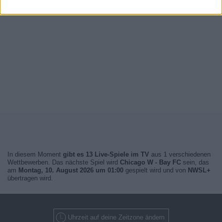
In diesem Moment
gibt es 13 Live-Spiele im TV
aus 1 verschiedenen
Wettbewerben. Das nächste Spiel wird
Chicago W - Bay FC
sein, das
am
Montag, 10. August 2026 um 01:00
gespielt wird und von
NWSL+
übertragen wird.
Uhrzeit auf deine Zeitzone ändern