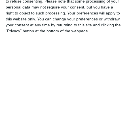
to refuse consenting.
Please note that some processing of your
Morgen sonntag, 09.08.2026
personal data may not require your consent, but you have a
00:30
NWSL - Frauen
right to object to such processing. Your preferences will apply to
this website only. You can change your preferences or withdraw
your consent at any time by returning to this site and clicking the
"Privacy" button at the bottom of the webpage.
Washington Spirit W
North Carolina Courage W
NWSL+
02:45
NWSL - Frauen
Houston Dash W
Kansas City Current W