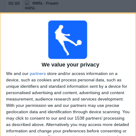
02:00
NWSL - Frauen
Gotham W
San Diego Wave W
We value your privacy
NWSL+
We and our
partners
store and/or access information on a
22:00
NWSL - Frauen
device, such as cookies and process personal data, such as
unique identifiers and standard information sent by a device for
personalised advertising and content, advertising and content
measurement, audience research and services development.
With your permission we and our partners may use precise
Denver Summit FC
geolocation data and identification through device scanning. You
Utah Royals FC
may click to consent to our and our 1538 partners’ processing
NWSL+
as described above. Alternatively you may access more detailed
information and change your preferences before consenting or