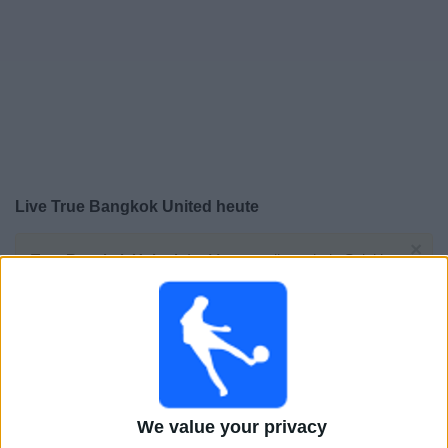
Live True Bangkok United heute
×
True Bangkok United:
Im Moment gibt es kein Spiel im
TV. Du kannst den Suchverlauf einsehen.
Mittwoch, 22.04.2026
13:30
ASEAN Club Championship
Svay Rieng FC
We value your privacy
True Bangkok United