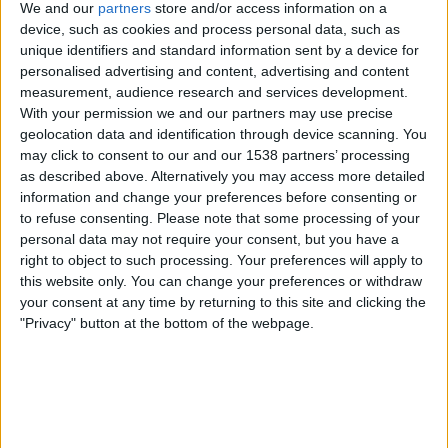
We and our
partners
store and/or access information on a
OneFootball PPV
device, such as cookies and process personal data, such as
unique identifiers and standard information sent by a device for
Mittwoch, 15.04.2026
personalised advertising and content, advertising and content
measurement, audience research and services development.
14:15
AFC Cup
With your permission we and our partners may use precise
geolocation data and identification through device scanning. You
may click to consent to our and our 1538 partners’ processing
True Bangkok United
as described above. Alternatively you may access more detailed
Gamba Osaka
information and change your preferences before consenting or
Sportdigital+ App
Sportdigital.de
to refuse consenting.
Please note that some processing of your
personal data may not require your consent, but you have a
Sportdigital Fussball
right to object to such processing. Your preferences will apply to
this website only. You can change your preferences or withdraw
Mittwoch, 08.04.2026
your consent at any time by returning to this site and clicking the
12:00
"Privacy" button at the bottom of the webpage.
AFC Cup
Gamba Osaka
True Bangkok United
Sportdigital+ App
Sportdigital.de