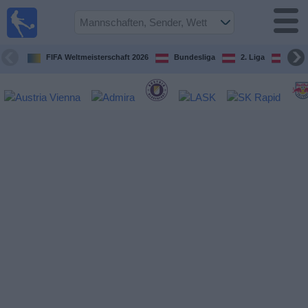
Fußball
im TV
Spielplan
FIFA Weltmeisterschaft 2026
Bundesliga
2. Liga
ÖFB
und TV-
Guide
Spiele
Mannschaften
Wettbewerbe
Sender
Nachrichten
Widget