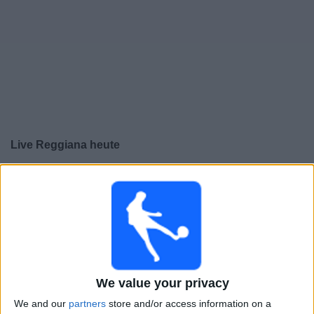
Live Reggiana heute
×
Reggiana:
Im Moment gibt es kein Spiel im TV. Du
kannst den Suchverlauf einsehen.
Freitag, 08.05.2026
20:30
Italienische Serie B
We value your privacy
Reggiana
We and our
partners
store and/or access information on a
Sampdoria