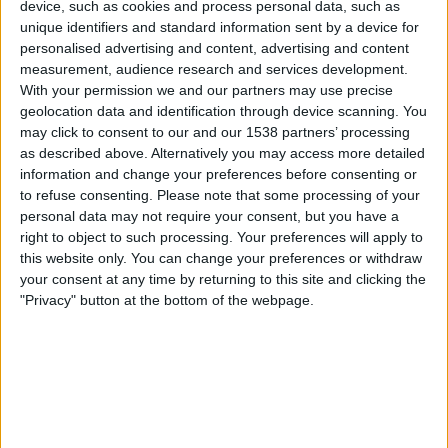
device, such as cookies and process personal data, such as
OneFootball PPV
unique identifiers and standard information sent by a device for
personalised advertising and content, advertising and content
Freitag, 01.05.2026
measurement, audience research and services development.
With your permission we and our partners may use precise
15:00
Italienische Serie B
geolocation data and identification through device scanning. You
may click to consent to our and our 1538 partners’ processing
Modena
as described above. Alternatively you may access more detailed
Reggiana
information and change your preferences before consenting or
OneFootball PPV
to refuse consenting.
Please note that some processing of your
personal data may not require your consent, but you have a
Samstag, 25.04.2026
right to object to such processing. Your preferences will apply to
this website only. You can change your preferences or withdraw
15:00
Italienische Serie B
your consent at any time by returning to this site and clicking the
"Privacy" button at the bottom of the webpage.
Reggiana
Palermo
OneFootball PPV
Mehr Tage