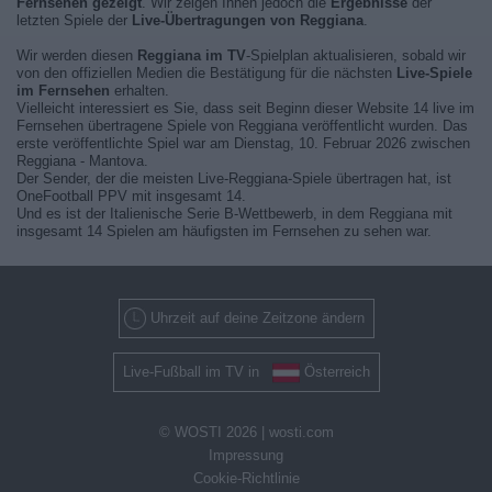
Fernsehen gezeigt
. Wir zeigen Ihnen jedoch die
Ergebnisse
der
letzten Spiele der
Live-Übertragungen von Reggiana
.
Wir werden diesen
Reggiana im TV
-Spielplan aktualisieren, sobald wir
von den offiziellen Medien die Bestätigung für die nächsten
Live-Spiele
im Fernsehen
erhalten.
Vielleicht interessiert es Sie, dass seit Beginn dieser Website 14 live im
Fernsehen übertragene Spiele von Reggiana veröffentlicht wurden. Das
erste veröffentlichte Spiel war am Dienstag, 10. Februar 2026 zwischen
Reggiana - Mantova.
Der Sender, der die meisten Live-Reggiana-Spiele übertragen hat, ist
OneFootball PPV mit insgesamt 14.
Und es ist der Italienische Serie B-Wettbewerb, in dem Reggiana mit
insgesamt 14 Spielen am häufigsten im Fernsehen zu sehen war.
Uhrzeit auf deine Zeitzone ändern
Live-Fußball im TV in
Österreich
© WOSTI 2026 |
wosti.com
Impressung
Cookie-Richtlinie