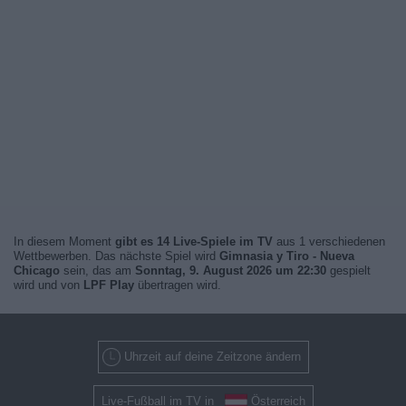
In diesem Moment
gibt es 14 Live-Spiele im TV
aus 1 verschiedenen
Wettbewerben. Das nächste Spiel wird
Gimnasia y Tiro - Nueva
Chicago
sein, das am
Sonntag, 9. August 2026 um 22:30
gespielt
wird und von
LPF Play
übertragen wird.
Uhrzeit auf deine Zeitzone ändern
Live-Fußball im TV in
Österreich