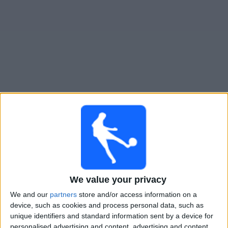
Live Nueva Chicago heute
Sonntag, 09.08.2026
22:30
Primera Nacional
Gimnasia y Tiro
Nueva Chicago
We value your privacy
LPF Play
We and our
partners
store and/or access information on a
device, such as cookies and process personal data, such as
unique identifiers and standard information sent by a device for
Montag, 17.08.2026
personalised advertising and content, advertising and content