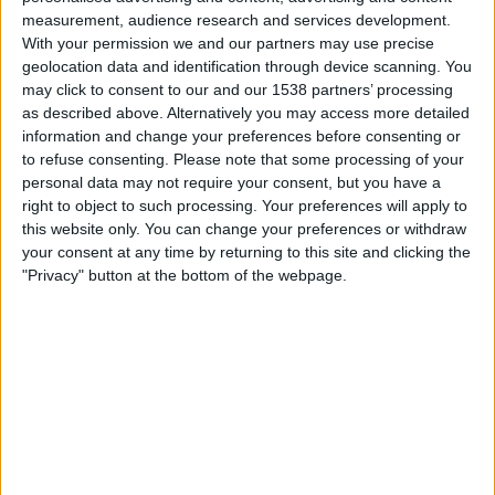
20:00
Primera Nacional
measurement, audience research and services development.
With your permission we and our partners may use precise
All Boys
geolocation data and identification through device scanning. You
Nueva Chicago
may click to consent to our and our 1538 partners’ processing
as described above. Alternatively you may access more detailed
LPF Play
information and change your preferences before consenting or
to refuse consenting.
Please note that some processing of your
Samstag, 22.08.2026
personal data may not require your consent, but you have a
right to object to such processing. Your preferences will apply to
20:30
Primera Nacional
this website only. You can change your preferences or withdraw
your consent at any time by returning to this site and clicking the
Nueva Chicago
"Privacy" button at the bottom of the webpage.
Atletico Atlanta
LPF Play
Mehr Tage
STATISTISCHE DATEN DES TEAMS NUEVA CHICAGO IM
FERNSEHEN IN ÖSTERREICH