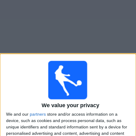
Live Agropecuario heute
Samstag, 08.08.2026
20:00
Primera Nacional
Agropecuario
We value your privacy
Club A. Guemes
We and our
partners
store and/or access information on a
LPF Play
device, such as cookies and process personal data, such as
unique identifiers and standard information sent by a device for
Samstag, 15.08.2026
personalised advertising and content, advertising and content