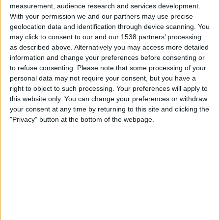
20:00
measurement, audience research and services development.
Primera Nacional
With your permission we and our partners may use precise
Agropecuario
geolocation data and identification through device scanning. You
may click to consent to our and our 1538 partners’ processing
Ciudad de Bolivar
as described above. Alternatively you may access more detailed
LPF Play
information and change your preferences before consenting or
to refuse consenting.
Please note that some processing of your
Samstag, 22.08.2026
personal data may not require your consent, but you have a
right to object to such processing. Your preferences will apply to
22:00
Primera Nacional
this website only. You can change your preferences or withdraw
your consent at any time by returning to this site and clicking the
Tristan Suarez
"Privacy" button at the bottom of the webpage.
Agropecuario
LPF Play
STATISTISCHE DATEN DES TEAMS AGROPECUARIO IM
FERNSEHEN IN ÖSTERREICH
Stand heute
06.08.2026
und seitdem diese Website die statistischen
Daten darüber sammelt, wann und wo die Spiele von
Fußball
des Teams