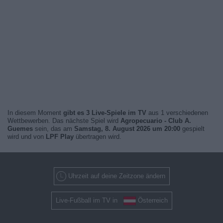
In diesem Moment
gibt es 3 Live-Spiele im TV
aus 1 verschiedenen
Wettbewerben. Das nächste Spiel wird
Agropecuario - Club A.
Guemes
sein, das am
Samstag, 8. August 2026 um 20:00
gespielt
wird und von
LPF Play
übertragen wird.
Uhrzeit auf deine Zeitzone ändern
Live-Fußball im TV in
Österreich