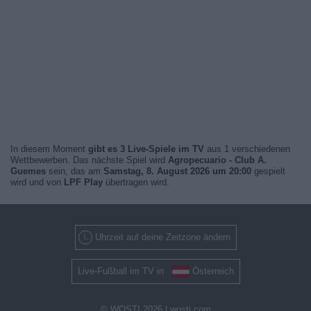
In diesem Moment
gibt es 3 Live-Spiele im TV
aus 1 verschiedenen
Wettbewerben. Das nächste Spiel wird
Agropecuario - Club A.
Guemes
sein, das am
Samstag, 8. August 2026 um 20:00
gespielt
wird und von
LPF Play
übertragen wird.
Uhrzeit auf deine Zeitzone ändern
Live-Fußball im TV in
Österreich
© WOSTI 2026 |
wosti.com