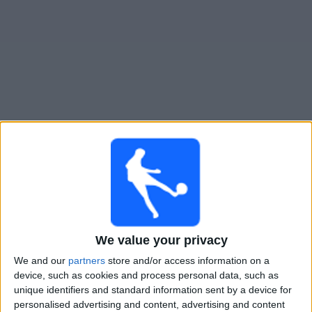
Live Club A. Guemes heute
Samstag, 08.08.2026
20:00
Primera Nacional
Agropecuario
We value your privacy
Club A. Guemes
We and our
partners
store and/or access information on a
LPF Play
device, such as cookies and process personal data, such as
unique identifiers and standard information sent by a device for
Samstag, 15.08.2026
personalised advertising and content, advertising and content