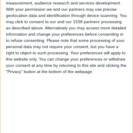
measurement, audience research and services development.
21:00
Primera Nacional
With your permission we and our partners may use precise
CA Mitre
geolocation data and identification through device scanning. You
may click to consent to our and our 1538 partners’ processing
Club A. Guemes
as described above. Alternatively you may access more detailed
LPF Play
information and change your preferences before consenting or
to refuse consenting.
Please note that some processing of your
Samstag, 22.08.2026
personal data may not require your consent, but you have a
right to object to such processing. Your preferences will apply to
22:00
Primera Nacional
this website only. You can change your preferences or withdraw
your consent at any time by returning to this site and clicking the
Club A. Guemes
"Privacy" button at the bottom of the webpage.
Atl. Rafaela
LPF Play
STATISTISCHE DATEN DES TEAMS CLUB A. GUEMES IM
FERNSEHEN IN ÖSTERREICH
Stand heute
05.08.2026
und seitdem diese Website die statistischen
Daten darüber sammelt, wann und wo die Spiele von
Fußball
des Teams