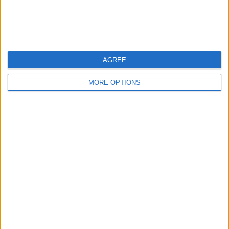
Tristan Suarez
2 (8%)
Nueva Chicago
2 (8%)
Gesamtes Ranking anzeigen
AGREE
RANKING NACH BEWERBEN
MORE OPTIONS
Primera Nacional
25 (100%)
Gesamtes Ranking anzeigen
ANZAHL DER SPIELE PRO WOCHENTAG
MONTAG
DIENSTAG
MITTWOCH
DONNERSTAG
FREITAG
3
-
-
-
-
12%
- %
- %
- %
- %
SAMSTAG
SONNTAG
5
17