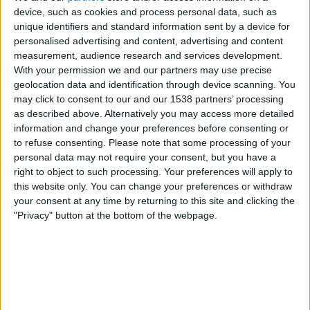
KFC Komárno
device, such as cookies and process personal data, such as
unique identifiers and standard information sent by a device for
Skalica
personalised advertising and content, advertising and content
OneFootball PPV
measurement, audience research and services development.
With your permission we and our partners may use precise
Sonntag, 19.04.2026
geolocation data and identification through device scanning. You
may click to consent to our and our 1538 partners’ processing
15:30
Slovak Super Liga
as described above. Alternatively you may access more detailed
information and change your preferences before consenting or
to refuse consenting.
Please note that some processing of your
personal data may not require your consent, but you have a
Skalica
right to object to such processing. Your preferences will apply to
Trencin
this website only. You can change your preferences or withdraw
your consent at any time by returning to this site and clicking the
OneFootball PPV
"Privacy" button at the bottom of the webpage.
Samstag, 11.04.2026
15:30
Slovak Super Liga