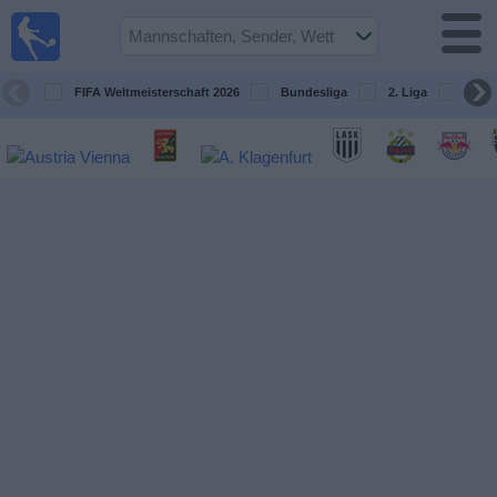
Fußball
im TV
Spielplan
FIFA Weltmeisterschaft 2026
Bundesliga
2. Liga
ÖFB
und TV-
Guide
Spiele
Mannschaften
Wettbewerbe
Sender
Nachrichten
Widget