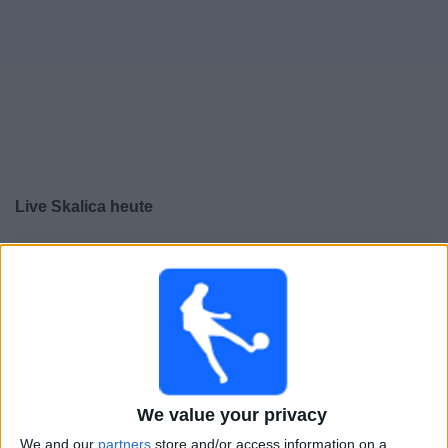
Live Skalica heute
×
Skalica:
Im Moment gibt es kein Spiel im TV. Du kannst
den Suchverlauf einsehen.
Samstag, 25.04.2026
18:00
Slovak Super Liga
We value your privacy
We and our
partners
store and/or access information on a