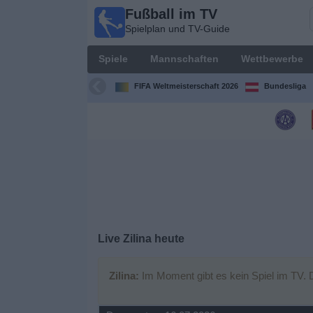
Fußball im TV
Fußball
Spielplan und TV-Guide
im TV
Spielplan
Spiele
Mannschaften
Wettbewerbe
und TV-
Guide
FIFA Weltmeisterschaft 2026
Bundesliga
Spiele
Mannschaften
Wettbewerbe
Sender
Live Zilina heute
Nachrichten
Zilina:
Im Moment gibt es kein Spiel im TV. 
Widget