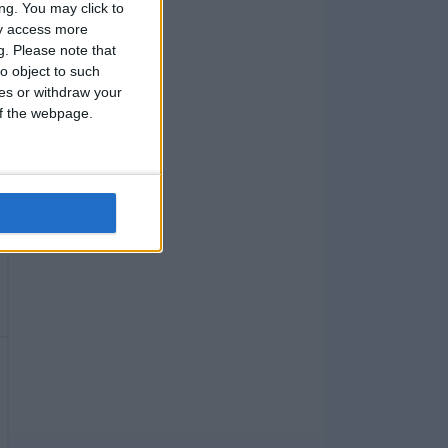
ng. You may click to
ay access more
g.
Please note that
o object to such
ces or withdraw your
 of the webpage.