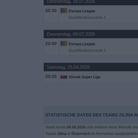
Donnerstag, 16.07.2026
20:30
Europa League
Qualifikationsrunde 1
Donnerstag, 09.07.2026
20:00
Europa League
Qualifikationsrunde 1
Samstag, 25.04.2026
20:30
Slovak Super Liga
STATISTISCHE DATEN DES TEAMS ZILINA 
Stand heute
08.08.2026
und seitdem diese Website die
Teams
Zilina
in
Österreich
im Fernsehen ausgestrahlt