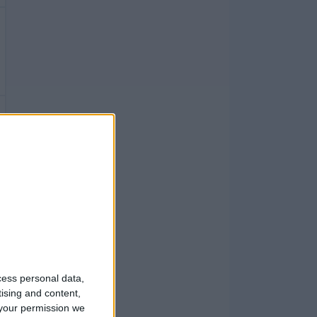
cess personal data,
tising and content,
your permission we