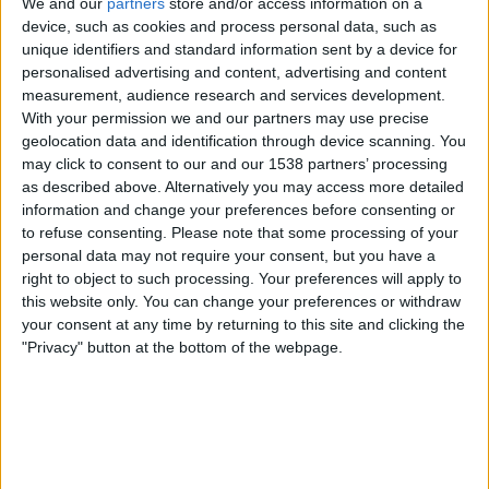
We and our
partners
store and/or access information on a
Hajduk Split
device, such as cookies and process personal data, such as
OneFootball PPV
unique identifiers and standard information sent by a device for
personalised advertising and content, advertising and content
Donnerstag, 30.07.2026
measurement, audience research and services development.
With your permission we and our partners may use precise
19:00
Europa League
geolocation data and identification through device scanning. You
2. Qualifikationsrunde
may click to consent to our and our 1538 partners’ processing
as described above. Alternatively you may access more detailed
Pafos
information and change your preferences before consenting or
Hajduk Split
to refuse consenting.
Please note that some processing of your
personal data may not require your consent, but you have a
Sportdigital+ App
Sportdigital.de
right to object to such processing. Your preferences will apply to
OneFootball PPV
Sportdigital Fussball
this website only. You can change your preferences or withdraw
your consent at any time by returning to this site and clicking the
Donnerstag, 23.07.2026
"Privacy" button at the bottom of the webpage.
19:00
Europa League
2. Qualifikationsrunde
Hajduk Split
Pafos