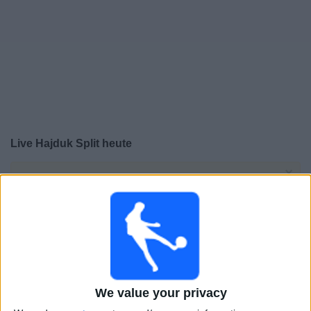
Live Hajduk Split heute
×
Hajduk Split:
Im Moment gibt es kein Spiel im TV. Du
kannst den Suchverlauf einsehen.
Donnerstag, 06.08.2026
19:00
Conference League
3. Qualifikationsrunde
We value your privacy
Žalgiris Vilnius