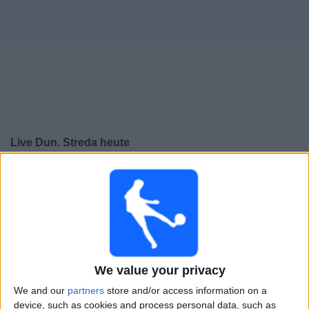
Live Dun. Streda heute
×
Dun. Streda:
Im Moment gibt es kein Spiel im TV. Du
kannst den Suchverlauf einsehen.
Samstag, 25.04.2026
20:30
Slovak Super Liga
We value your privacy
Dun. Streda
We and our
partners
store and/or access information on a
Zilina
device, such as cookies and process personal data, such as