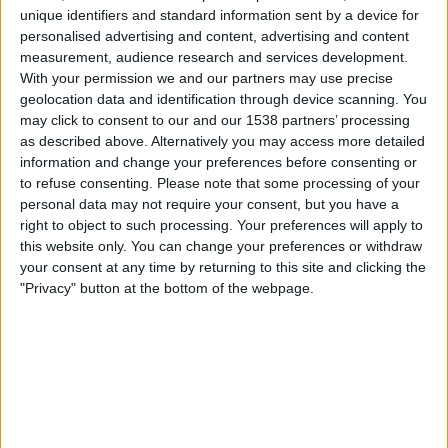
OneFootball PPV
unique identifiers and standard information sent by a device for
personalised advertising and content, advertising and content
measurement, audience research and services development.
Mittwoch, 22.04.2026
With your permission we and our partners may use precise
18:00
Slovak Super Liga
geolocation data and identification through device scanning. You
may click to consent to our and our 1538 partners’ processing
Trnava
as described above. Alternatively you may access more detailed
information and change your preferences before consenting or
Dun. Streda
to refuse consenting.
Please note that some processing of your
OneFootball PPV
personal data may not require your consent, but you have a
right to object to such processing. Your preferences will apply to
Samstag, 18.04.2026
this website only. You can change your preferences or withdraw
your consent at any time by returning to this site and clicking the
15:30
Slovak Super Liga
"Privacy" button at the bottom of the webpage.
Podbrezova
Dun. Streda
OneFootball PPV
Mehr Tage