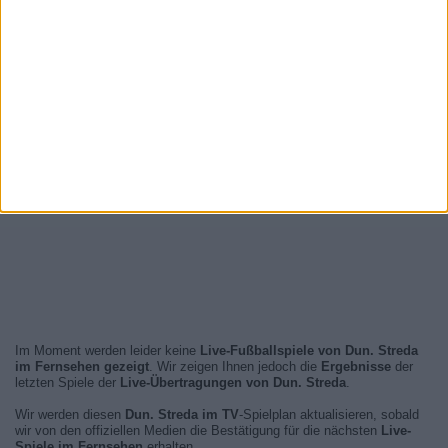
Im Moment werden leider keine
Live-Fußballspiele von Dun. Streda
im Fernsehen gezeigt
. Wir zeigen Ihnen jedoch die
Ergebnisse
der
letzten Spiele der
Live-Übertragungen von Dun. Streda
.
Wir werden diesen
Dun. Streda im TV
-Spielplan aktualisieren, sobald
wir von den offiziellen Medien die Bestätigung für die nächsten
Live-
Spiele im Fernsehen
erhalten.