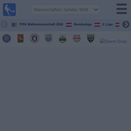
Fußball
im TV
Spielplan
FIFA Weltmeisterschaft 2026
Bundesliga
2. Liga
ÖFB
und TV-
Guide
Spiele
Mannschaften
Wettbewerbe
Sender
Nachrichten
Widget