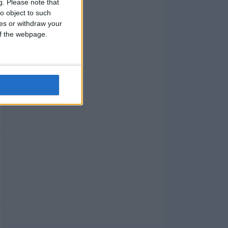
g.
Please note that
o object to such
ces or withdraw your
 of the webpage.