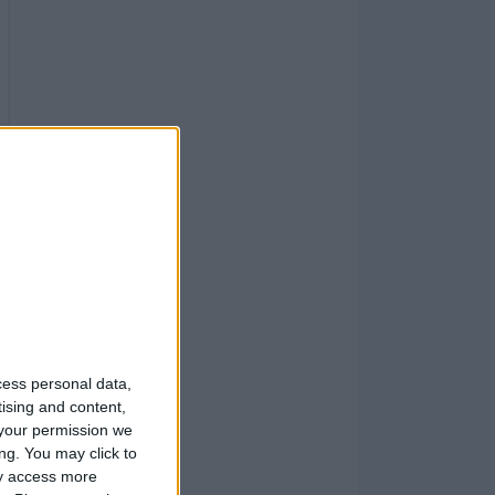
cess personal data,
tising and content,
your permission we
ng. You may click to
ay access more