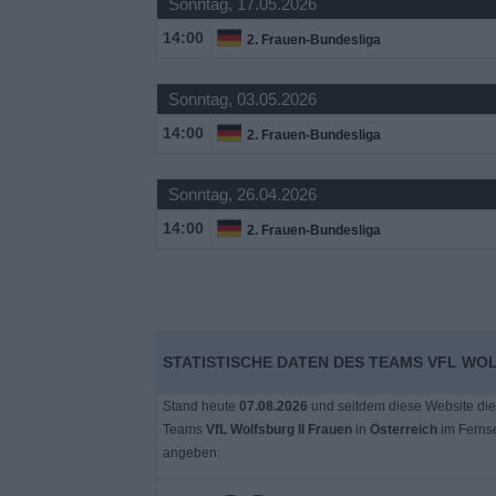
Sonntag, 17.05.2026
14:00
2. Frauen-Bundesliga
Sonntag, 03.05.2026
14:00
2. Frauen-Bundesliga
Sonntag, 26.04.2026
14:00
2. Frauen-Bundesliga
STATISTISCHE DATEN DES TEAMS VFL WOL
Stand heute
07.08.2026
und seitdem diese Website die
Teams
VfL Wolfsburg II Frauen
in
Österreich
im Ferns
angeben: