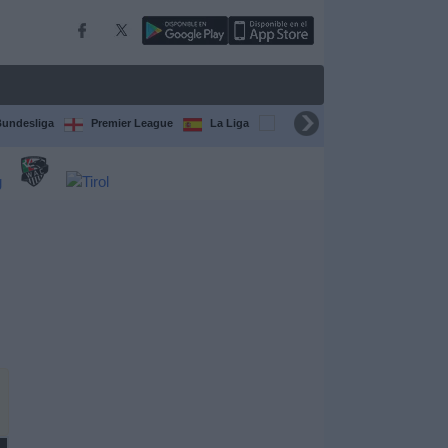
undesliga
Premier League
La Liga
Ligue 1
FIFA Klub-Weltm