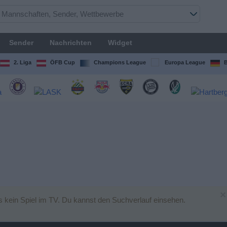
Sender
Nachrichten
Widget
2. Liga
ÖFB Cup
Champions League
Europa League
B
×
 kein Spiel im TV. Du kannst den Suchverlauf einsehen.