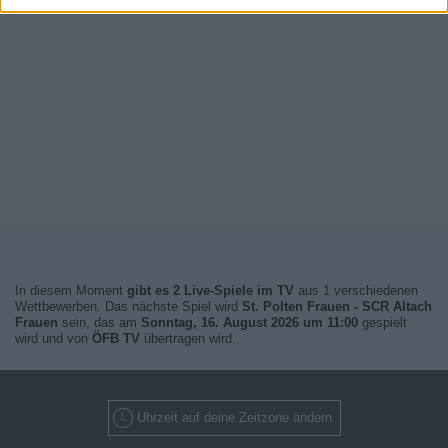
In diesem Moment
gibt es 2 Live-Spiele im TV
aus 1 verschiedenen
Wettbewerben. Das nächste Spiel wird
St. Polten Frauen - SCR Altach
Frauen
sein, das am
Sonntag, 16. August 2026 um 11:00
gespielt
wird und von
ÖFB TV
übertragen wird.
Uhrzeit auf deine Zeitzone ändern