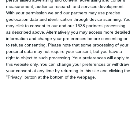
personalised advertising and content, advertising and content
measurement, audience research and services development.
ÖFB TV
With your permission we and our partners may use precise
geolocation data and identification through device scanning. You
Samstag, 22.08.2026
may click to consent to our and our 1538 partners’ processing
as described above. Alternatively you may access more detailed
12:30
ÖFB Frauen-Bundesliga
information and change your preferences before consenting or
to refuse consenting.
Please note that some processing of your
personal data may not require your consent, but you have a
right to object to such processing. Your preferences will apply to
LASK Linz Frauen
this website only. You can change your preferences or withdraw
St. Polten Frauen
your consent at any time by returning to this site and clicking the
"Privacy" button at the bottom of the webpage.
ORF ON App
ORF Sport +
STATISTISCHE DATEN DES TEAMS ST. POLTEN FRAUEN IM
FERNSEHEN IN ÖSTERREICH
Stand heute
07.08.2026
und seitdem diese Website die statistischen
Daten darüber sammelt, wann und wo die Spiele von
Fußball
des Teams
St. Polten Frauen
in
Österreich
im Fernsehen ausgestrahlt werden, was
am
15.09.2022
war, können wir folgende Daten angeben: