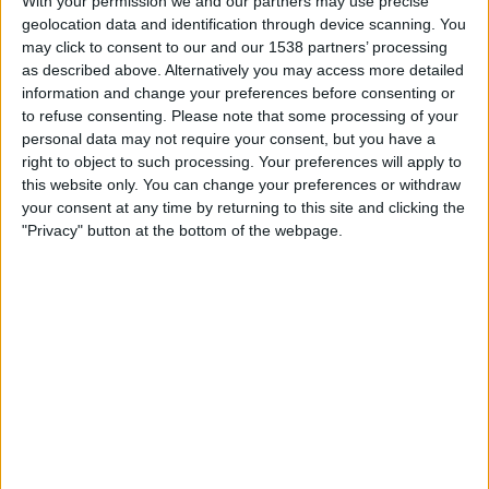
With your permission we and our partners may use precise
geolocation data and identification through device scanning. You
STATISTISCHE DATEN DES TEAMS AUSTRIA WIEN FRAUEN
may click to consent to our and our 1538 partners’ processing
IM FERNSEHEN IN ÖSTERREICH
as described above. Alternatively you may access more detailed
information and change your preferences before consenting or
Stand heute
06.08.2026
und seitdem diese Website die statistischen
to refuse consenting.
Please note that some processing of your
Daten darüber sammelt, wann und wo die Spiele von
Fußball
des Teams
personal data may not require your consent, but you have a
Austria Wien Frauen
in
Österreich
im Fernsehen ausgestrahlt werden,
right to object to such processing. Your preferences will apply to
was am
17.09.2022
war, können wir folgende Daten angeben:
this website only. You can change your preferences or withdraw
your consent at any time by returning to this site and clicking the
62
"Privacy" button at the bottom of the webpage.
ÜBERTRAGENE SPIELE
61 Spiele im Free-TV
98,39%
1 Pay-TV-Spiele
1,61%
LETZTES SPIEL IM FREE-TV
Austria Wien Frauen - St. Polten Frauen
01.08.2026 ÖFB Frauen-Bundesliga por ORF ON App, ORF 1, ÖFB TV