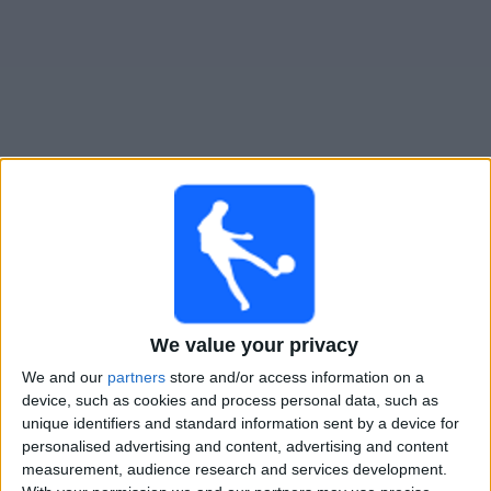
Live Austria Wien Frauen heute
Freitag, 14.08.2026
19:30
ÖFB Frauen-Bundesliga
We value your privacy
Austria Wien Frauen
We and our
partners
store and/or access information on a
LASK Linz Frauen
device, such as cookies and process personal data, such as
unique identifiers and standard information sent by a device for
personalised advertising and content, advertising and content
ÖFB TV
measurement, audience research and services development.