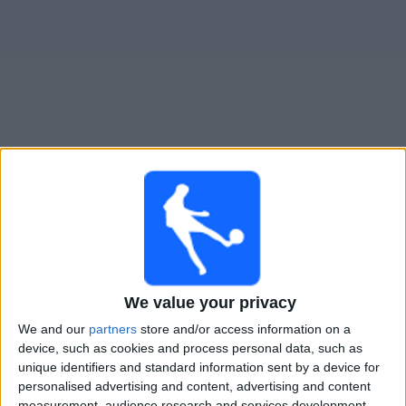
Live Sturm Graz Women heute
Morgen freitag, 07.08.2026
18:00
ÖFB Frauen-Bundesliga
LASK Linz Frauen
We value your privacy
Sturm Graz Women
We and our
partners
store and/or access information on a
ORF Sport +
ORF ON App
device, such as cookies and process personal data, such as
unique identifiers and standard information sent by a device for
Sonntag, 16.08.2026
personalised advertising and content, advertising and content
measurement, audience research and services development.