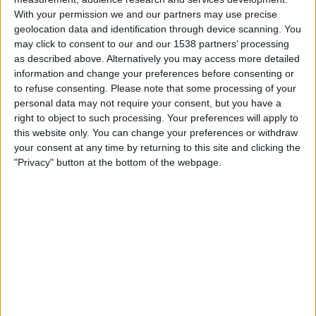
12:45
ÖFB Frauen-Bundesliga
With your permission we and our partners may use precise
geolocation data and identification through device scanning. You
Sturm Graz Women
may click to consent to our and our 1538 partners’ processing
Red Bull Salzburg Frauen
as described above. Alternatively you may access more detailed
information and change your preferences before consenting or
ORF Sport +
ORF ON App
to refuse consenting.
Please note that some processing of your
personal data may not require your consent, but you have a
right to object to such processing. Your preferences will apply to
STATISTISCHE DATEN DES TEAMS STURM GRAZ WOMEN
this website only. You can change your preferences or withdraw
IM FERNSEHEN IN ÖSTERREICH
your consent at any time by returning to this site and clicking the
"Privacy" button at the bottom of the webpage.
Stand heute
05.08.2026
und seitdem diese Website die statistischen
Daten darüber sammelt, wann und wo die Spiele von
Fußball
des Teams
Sturm Graz Women
in
Österreich
im Fernsehen ausgestrahlt werden,
was am
18.08.2022
war, können wir folgende Daten angeben:
59
ÜBERTRAGENE SPIELE
58 Spiele im Free-TV
98,31%