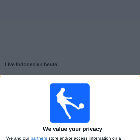
Live Indonesien heute
×
Indonesien:
Im Moment gibt es kein Spiel im TV. Du
kannst den Suchverlauf einsehen.
Freitag, 07.08.2026
15:00
ASEAN Cup
Singapur
We value your privacy
Indonesien
We and our
partners
store and/or access information on a