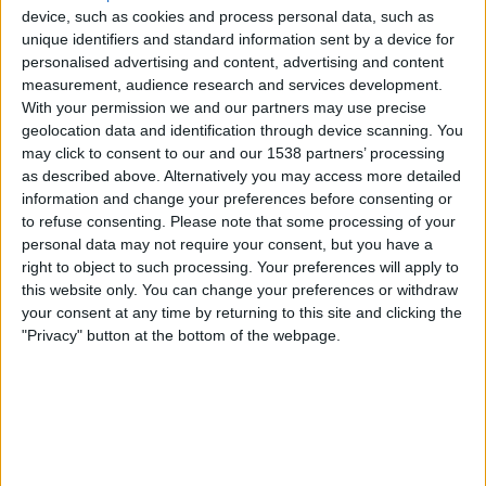
OneFootball PPV
device, such as cookies and process personal data, such as
unique identifiers and standard information sent by a device for
personalised advertising and content, advertising and content
Montag, 03.08.2026
measurement, audience research and services development.
15:30
ASEAN Cup
With your permission we and our partners may use precise
geolocation data and identification through device scanning. You
Indonesien
may click to consent to our and our 1538 partners’ processing
as described above. Alternatively you may access more detailed
Vietnam
information and change your preferences before consenting or
OneFootball PPV
to refuse consenting.
Please note that some processing of your
personal data may not require your consent, but you have a
Freitag, 31.07.2026
right to object to such processing. Your preferences will apply to
this website only. You can change your preferences or withdraw
12:00
ASEAN Cup
your consent at any time by returning to this site and clicking the
"Privacy" button at the bottom of the webpage.
Timor Oriental
Indonesien
OneFootball PPV
Mehr Tage