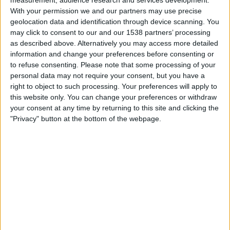
19:30
La Liga
With your permission we and our partners may use precise
geolocation data and identification through device scanning. You
Getafe
may click to consent to our and our 1538 partners’ processing
Racing Santander
as described above. Alternatively you may access more detailed
information and change your preferences before consenting or
to refuse consenting.
Please note that some processing of your
DAZN (Live ansehen)
personal data may not require your consent, but you have a
right to object to such processing. Your preferences will apply to
this website only. You can change your preferences or withdraw
STATISTISCHE DATEN DES TEAMS GETAFE IM FERNSEHEN
your consent at any time by returning to this site and clicking the
IN ÖSTERREICH
"Privacy" button at the bottom of the webpage.
Stand heute
10.08.2026
und seitdem diese Website die statistischen
Daten darüber sammelt, wann und wo die Spiele von
Fußball
des Teams
Getafe
in
Österreich
im Fernsehen ausgestrahlt werden, was am
02.05.2022
war, können wir folgende Daten angeben:
159
ÜBERTRAGENE SPIELE
1 Spiele im Free-TV