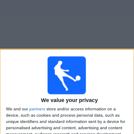
Live Getafe heute
Samstag, 15.08.2026
19:30
La Liga
Alaves
We value your privacy
Getafe
We and our
partners
store and/or access information on a
DAZN (Live ansehen)
device, such as cookies and process personal data, such as
unique identifiers and standard information sent by a device for
Sonntag, 23.08.2026
personalised advertising and content, advertising and content
measurement, audience research and services development.