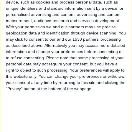
device, such as cookies and process personal data, such as
Lincoln Red Imps
unique identifiers and standard information sent by a device for
OneFootball PPV
personalised advertising and content, advertising and content
measurement, audience research and services development.
Sonntag, 17.05.2026
With your permission we and our partners may use precise
geolocation data and identification through device scanning. You
11:00
Primera División Andorra
may click to consent to our and our 1538 partners’ processing
as described above. Alternatively you may access more detailed
CE Carroi
information and change your preferences before consenting or
Inter Club d'Escaldes
to refuse consenting.
Please note that some processing of your
FIFA+
DAZN Frei (Live ansehen)
personal data may not require your consent, but you have a
right to object to such processing. Your preferences will apply to
Sonntag, 10.05.2026
this website only. You can change your preferences or withdraw
your consent at any time by returning to this site and clicking the
19:30
Primera División Andorra
"Privacy" button at the bottom of the webpage.
Inter Club d'Escaldes
Atlètic Escaldes
FIFA+
DAZN Frei (Live ansehen)
Mehr Tage