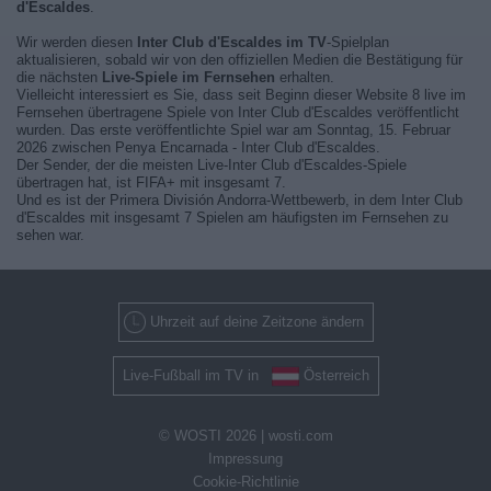
d'Escaldes
.
Wir werden diesen
Inter Club d'Escaldes im TV
-Spielplan
aktualisieren, sobald wir von den offiziellen Medien die Bestätigung für
die nächsten
Live-Spiele im Fernsehen
erhalten.
Vielleicht interessiert es Sie, dass seit Beginn dieser Website 8 live im
Fernsehen übertragene Spiele von Inter Club d'Escaldes veröffentlicht
wurden. Das erste veröffentlichte Spiel war am Sonntag, 15. Februar
2026 zwischen Penya Encarnada - Inter Club d'Escaldes.
Der Sender, der die meisten Live-Inter Club d'Escaldes-Spiele
übertragen hat, ist FIFA+ mit insgesamt 7.
Und es ist der Primera División Andorra-Wettbewerb, in dem Inter Club
d'Escaldes mit insgesamt 7 Spielen am häufigsten im Fernsehen zu
sehen war.
Uhrzeit auf deine Zeitzone ändern
Live-Fußball im TV in
Österreich
© WOSTI 2026 |
wosti.com
Impressung
Cookie-Richtlinie