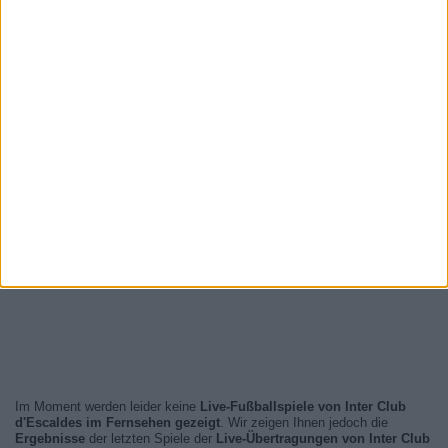
Im Moment werden leider keine
Live-Fußballspiele von Inter Club
d'Escaldes im Fernsehen gezeigt
. Wir zeigen Ihnen jedoch die
Ergebnisse
der letzten Spiele der
Live-Übertragungen von Inter Club