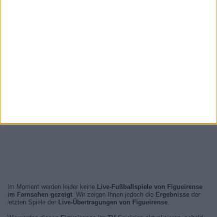
Im Moment werden leider keine
Live-Fußballspiele von Figueirense
im Fernsehen gezeigt
. Wir zeigen Ihnen jedoch die
Ergebnisse
der
letzten Spiele der
Live-Übertragungen von Figueirense
.