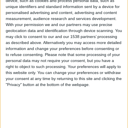
device, such as cookies and process personal data, such as
Brasileirão Play
Fanatiz (Live ansehen)
unique identifiers and standard information sent by a device for
personalised advertising and content, advertising and content
Freitag, 14.02.2025
measurement, audience research and services development.
With your permission we and our partners may use precise
00:30
Staatsmeisterschaft von Santa Catarina
geolocation data and identification through device scanning. You
may click to consent to our and our 1538 partners’ processing
Figueirense
as described above. Alternatively you may access more detailed
Chapecoense-SC
information and change your preferences before consenting or
Brasileirão Play
Fanatiz (Live ansehen)
to refuse consenting.
Please note that some processing of your
personal data may not require your consent, but you have a
right to object to such processing. Your preferences will apply to
Samstag, 08.02.2025
this website only. You can change your preferences or withdraw
20:30
Staatsmeisterschaft von Santa Catarina
your consent at any time by returning to this site and clicking the
"Privacy" button at the bottom of the webpage.
Barra do Garças FC
Figueirense
Brasileirão Play
Fanatiz (Live ansehen)
Mehr Tage