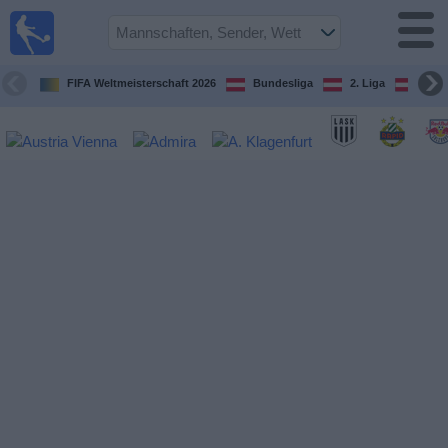
Fußball
im TV
Spielplan
FIFA Weltmeisterschaft 2026
Bundesliga
2. Liga
ÖFB
und TV-
Guide
Spiele
Mannschaften
Wettbewerbe
Sender
Nachrichten
Widget