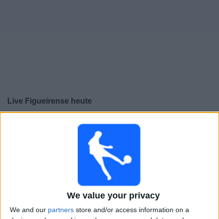
Live Figueirense heute
×
Figueirense:
Im Moment gibt es kein Spiel im TV. Du
kannst den Suchverlauf einsehen.
Samstag, 22.02.2025
20:30
Staatsmeisterschaft von Santa Catarina
We value your privacy
Marcílio Dias
We and our
partners
store and/or access information on a
Figueirense