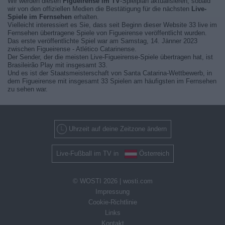
Wir werden diesen
Figueirense im TV
-Spielplan aktualisieren, sobald
wir von den offiziellen Medien die Bestätigung für die nächsten
Live-
Spiele im Fernsehen
erhalten.
Vielleicht interessiert es Sie, dass seit Beginn dieser Website 33 live im
Fernsehen übertragene Spiele von Figueirense veröffentlicht wurden.
Das erste veröffentlichte Spiel war am Samstag, 14. Jänner 2023
zwischen Figueirense - Atlético Catarinense.
Der Sender, der die meisten Live-Figueirense-Spiele übertragen hat, ist
Brasileirão Play mit insgesamt 33.
Und es ist der Staatsmeisterschaft von Santa Catarina-Wettbewerb, in
dem Figueirense mit insgesamt 33 Spielen am häufigsten im Fernsehen
zu sehen war.
Uhrzeit auf deine Zeitzone ändern
Live-Fußball im TV in
Österreich
© WOSTI 2026 |
wosti.com
Impressung
Cookie-Richtlinie
Links
Kontakt