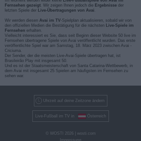
Im Moment werden leider keine
Live-Fußballspiele von Avai im
Fernsehen gezeigt
. Wir zeigen Ihnen jedoch die
Ergebnisse
der
letzten Spiele der
Live-Übertragungen von Avai
.
Wir werden diesen
Avai im TV
-Spielplan aktualisieren, sobald wir von
den offiziellen Medien die Bestätigung für die nächsten
Live-Spiele im
Fernsehen
erhalten.
Vielleicht interessiert es Sie, dass seit Beginn dieser Website 50 live im
Fernsehen übertragene Spiele von Avai veröffentlicht wurden. Das erste
veröffentlichte Spiel war am Samstag, 18. März 2023 zwischen Avai -
Criciuma.
Der Sender, der die meisten Live-Avai-Spiele übertragen hat, ist
Brasileirão Play mit insgesamt 50.
Und es ist der Staatsmeisterschaft von Santa Catarina-Wettbewerb, in
dem Avai mit insgesamt 25 Spielen am häufigsten im Fernsehen zu
sehen war.
Uhrzeit auf deine Zeitzone ändern
Live-Fußball im TV in
Österreich
© WOSTI 2026 |
wosti.com
Impressung