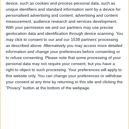
device, such as cookies and process personal data, such as
Brasileirão Play
Fanatiz (Live ansehen)
unique identifiers and standard information sent by a device for
personalised advertising and content, advertising and content
Samstag, 15.02.2025
measurement, audience research and services development.
With your permission we and our partners may use precise
22:00
Staatsmeisterschaft von Santa Catarina
geolocation data and identification through device scanning. You
Barra do Garças FC
may click to consent to our and our 1538 partners’ processing
as described above. Alternatively you may access more detailed
Avai
information and change your preferences before consenting or
Brasileirão Play
Fanatiz (Live ansehen)
to refuse consenting.
Please note that some processing of your
personal data may not require your consent, but you have a
Donnerstag, 13.02.2025
right to object to such processing. Your preferences will apply to
this website only. You can change your preferences or withdraw
01:00
Staatsmeisterschaft von Santa Catarina
your consent at any time by returning to this site and clicking the
"Privacy" button at the bottom of the webpage.
Avai
Concórdia AC
Brasileirão Play
Fanatiz (Live ansehen)
Mehr Tage