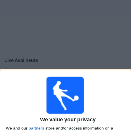
Live Avai heute
×
Avai:
Im Moment gibt es kein Spiel im TV. Du kannst
den Suchverlauf einsehen.
Samstag, 22.02.2025
20:30
Staatsmeisterschaft von Santa Catarina
We value your privacy
Avai
Criciuma
We and our
partners
store and/or access information on a