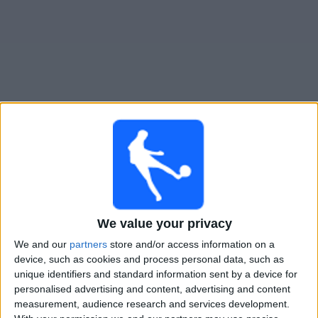
Live FBC Melgar heute
Sonntag, 09.08.2026
22:30
Liga 1 Peru
We value your privacy
We and our
partners
store and/or access information on a
device, such as cookies and process personal data, such as
FBC Melgar
unique identifiers and standard information sent by a device for
FC Cajamarca
personalised advertising and content, advertising and content
measurement, audience research and services development.
Fanatiz (Live ansehen)