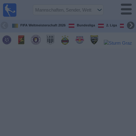
Fußball
im TV
Spielplan
FIFA Weltmeisterschaft 2026
Bundesliga
2. Liga
ÖFB
und TV-
Guide
Spiele
Mannschaften
Wettbewerbe
Sender
Nachrichten
Widget