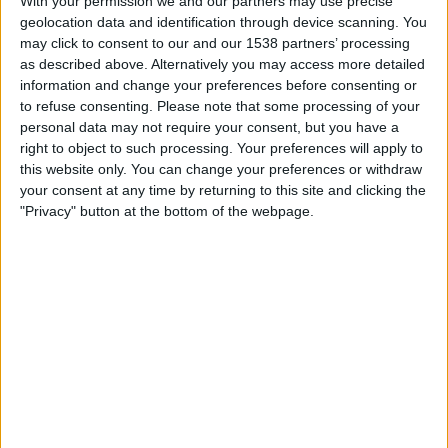
With your permission we and our partners may use precise
geolocation data and identification through device scanning. You
may click to consent to our and our 1538 partners’ processing
STATISTISCHE DATEN DES TEAMS FBC MELGAR IM
as described above. Alternatively you may access more detailed
FERNSEHEN IN ÖSTERREICH
information and change your preferences before consenting or
Stand heute
07.08.2026
und seitdem diese Website die statistischen
to refuse consenting.
Please note that some processing of your
Daten darüber sammelt, wann und wo die Spiele von
Fußball
des Teams
personal data may not require your consent, but you have a
FBC Melgar
in
Österreich
im Fernsehen ausgestrahlt werden, was am
right to object to such processing. Your preferences will apply to
09.05.2022
war, können wir folgende Daten angeben:
this website only. You can change your preferences or withdraw
your consent at any time by returning to this site and clicking the
93
"Privacy" button at the bottom of the webpage.
ÜBERTRAGENE SPIELE
5 Spiele im Free-TV
5,38%
88 Pay-TV-Spiele
94,62%
LETZTES SPIEL IM FREE-TV
FBC Melgar - Sport Huancayo
27.10.2025 Liga 1 Peru por Fanatiz, L1 Max YouTube