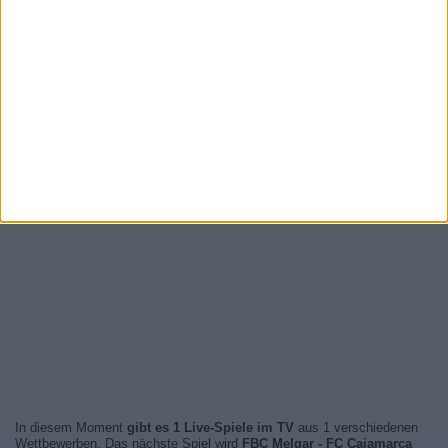
In diesem Moment
gibt es 1 Live-Spiele im TV
aus 1 verschiedenen
Wettbewerben. Das nächste Spiel wird
FBC Melgar - FC Cajamarca