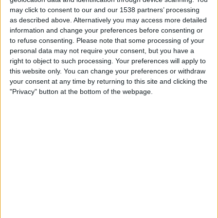
FERNSEHEN IN ÖSTERREICH
may click to consent to our and our 1538 partners’ processing
as described above. Alternatively you may access more detailed
Stand heute
08.08.2026
und seitdem diese Website die statistischen
information and change your preferences before consenting or
Daten darüber sammelt, wann und wo die Spiele von
Fußball
des Teams
to refuse consenting.
Please note that some processing of your
FC Cajamarca
in
Österreich
im Fernsehen ausgestrahlt werden, was am
personal data may not require your consent, but you have a
31.01.2026
war, können wir folgende Daten angeben:
right to object to such processing. Your preferences will apply to
this website only. You can change your preferences or withdraw
20
your consent at any time by returning to this site and clicking the
"Privacy" button at the bottom of the webpage.
ÜBERTRAGENE SPIELE
2 Spiele im Free-TV
10%
18 Pay-TV-Spiele
90%
LETZTES SPIEL IM FREE-TV
Grau - FC Cajamarca
06.03.2026 Liga 1 Peru por Fanatiz, L1 Max YouTube
RANKING NACH KANÄLEN