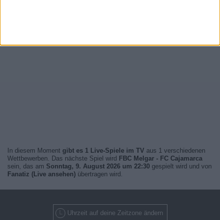
In diesem Moment
gibt es 1 Live-Spiele im TV
aus 1 verschiedenen
Wettbewerben. Das nächste Spiel wird
FBC Melgar - FC Cajamarca
sein, das am
Sonntag, 9. August 2026 um 22:30
gespielt wird und von
Fanatiz (Live ansehen)
übertragen wird.
Uhrzeit auf deine Zeitzone ändern