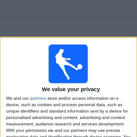
Live FC Cajamarca heute
Morgen sonntag, 09.08.2026
22:30
Liga 1 Peru
We value your privacy
We and our
partners
store and/or access information on a
FBC Melgar
device, such as cookies and process personal data, such as
FC Cajamarca
unique identifiers and standard information sent by a device for
Fanatiz (Live ansehen)
personalised advertising and content, advertising and content
measurement, audience research and services development.
With your permission we and our partners may use precise
STATISTISCHE DATEN DES TEAMS FC CAJAMARCA IM
geolocation data and identification through device scanning. You