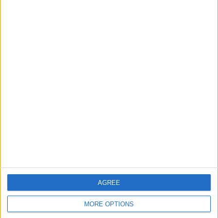
8 Heimspiele
47,06%
9 Auswärtsspiele
52,94%
GESAMT
MAXIMAL
GESAMT
1
3
12
BEWERBE
VS Operario
GEGNER
RANKING NACH TEAMS
Operario
3 (17,65%)
Coritiba
2 (11,76%)
Independiente São Joseense
2 (11,76%)
Cianorte
2 (11,76%)
Foz do Iguaçu
1 (5,88%)
AGREE
Gesamtes Ranking anzeigen
MORE OPTIONS