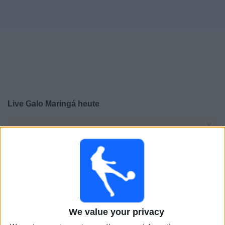
Live Galo Maringá heute
×
Galo Maringá:
Im Moment gibt es kein Spiel im TV. Du
kannst den Suchverlauf einsehen.
Samstag, 17.02.2024
20:00
Staatsmeisterschaft von Paraná
We value your privacy