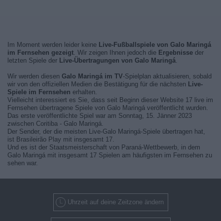
Im Moment werden leider keine
Live-Fußballspiele von Galo Maringá
im Fernsehen gezeigt
. Wir zeigen Ihnen jedoch die
Ergebnisse
der
letzten Spiele der
Live-Übertragungen von Galo Maringá
.
Wir werden diesen
Galo Maringá im TV
-Spielplan aktualisieren, sobald
wir von den offiziellen Medien die Bestätigung für die nächsten
Live-
Spiele im Fernsehen
erhalten.
Vielleicht interessiert es Sie, dass seit Beginn dieser Website 17 live im
Fernsehen übertragene Spiele von Galo Maringá veröffentlicht wurden.
Das erste veröffentlichte Spiel war am Sonntag, 15. Jänner 2023
zwischen Coritiba - Galo Maringá.
Der Sender, der die meisten Live-Galo Maringá-Spiele übertragen hat,
ist Brasileirão Play mit insgesamt 17.
Und es ist der Staatsmeisterschaft von Paraná-Wettbewerb, in dem
Galo Maringá mit insgesamt 17 Spielen am häufigsten im Fernsehen zu
sehen war.
Uhrzeit auf deine Zeitzone ändern