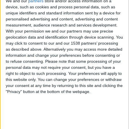
We and our
partners
store and/or access information on a
Independiente São Joseense
device, such as cookies and process personal data, such as
Galo Maringá
unique identifiers and standard information sent by a device for
Brasileirão Play
personalised advertising and content, advertising and content
measurement, audience research and services development.
With your permission we and our partners may use precise
Samstag, 10.02.2024
geolocation data and identification through device scanning. You
22:30
Staatsmeisterschaft von Paraná
may click to consent to our and our 1538 partners’ processing
as described above. Alternatively you may access more detailed
information and change your preferences before consenting or
to refuse consenting.
Please note that some processing of your
personal data may not require your consent, but you have a
Galo Maringá
right to object to such processing. Your preferences will apply to
Coritiba
this website only. You can change your preferences or withdraw
Brasileirão Play
your consent at any time by returning to this site and clicking the
"Privacy" button at the bottom of the webpage.
Mittwoch, 07.02.2024
20:00
Staatsmeisterschaft von Paraná