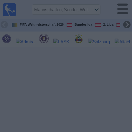
Fußball
im TV
Spielplan
FIFA Weltmeisterschaft 2026
Bundesliga
2. Liga
ÖFB
und TV-
Guide
Spiele
Mannschaften
Wettbewerbe
Sender
Nachrichten
Widget