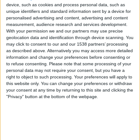
J.LEAGUE International YouTube
device, such as cookies and process personal data, such as
unique identifiers and standard information sent by a device for
personalised advertising and content, advertising and content
Samstag, 30.05.2026
measurement, audience research and services development.
07:00
J1 League
With your permission we and our partners may use precise
geolocation data and identification through device scanning. You
Vissel Kobe
may click to consent to our and our 1538 partners’ processing
as described above. Alternatively you may access more detailed
Kashima Antlers
information and change your preferences before consenting or
J.LEAGUE International YouTube
to refuse consenting.
Please note that some processing of your
personal data may not require your consent, but you have a
Sonntag, 17.05.2026
right to object to such processing. Your preferences will apply to
this website only. You can change your preferences or withdraw
06:00
J1 League
your consent at any time by returning to this site and clicking the
"Privacy" button at the bottom of the webpage.
V-Varen Nagasaki
Vissel Kobe
J.LEAGUE International YouTube
Mehr Tage