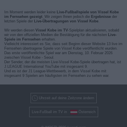
Im Moment werden leider keine
Live-Fußballspiele von Vissel Kobe
im Fernsehen gezeigt
. Wir zeigen Ihnen jedoch die
Ergebnisse
der
letzten Spiele der
Live-Übertragungen von Vissel Kobe
.
Wir werden diesen
Vissel Kobe im TV
-Spielplan aktualisieren, sobald
wir von den offiziellen Medien die Bestätigung für die nächsten
Live-
Spiele im Fernsehen
erhalten.
Vielleicht interessiert es Sie, dass seit Beginn dieser Website 13 live im
Fernsehen übertragene Spiele von Vissel Kobe veröffentlicht wurden.
Das erste veröffentlichte Spiel war am Dienstag, 10. Februar 2026
zwischen Vissel Kobe - Seoul.
Der Sender, der die meisten Live-Vissel Kobe-Spiele übertragen hat, ist
J.LEAGUE International YouTube mit insgesamt 9.
Und es ist der J1 League-Wettbewerb, in dem Vissel Kobe mit
insgesamt 9 Spielen am häufigsten im Fernsehen zu sehen war.
Uhrzeit auf deine Zeitzone ändern
Live-Fußball im TV in
Österreich