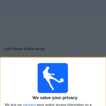
Live Vissel Kobe heute
×
Vissel Kobe:
Im Moment gibt es kein Spiel im TV. Du
kannst den Suchverlauf einsehen.
Samstag, 06.06.2026
07:00
J1 League
Kashima Antlers
We value your privacy
Vissel Kobe
We and our
partners
store and/or access information on a