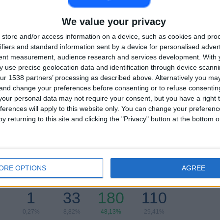
Yokohama F. Marinos
34 (9,09%)
Vissel Kobe
33 (8,82%)
We value your privacy
Urawa Reds
31 (8,29%)
Kawasaki Frontale
28 (7,49%)
store and/or access information on a device, such as cookies and pro
Hokkaido Consadole Sapporo
24 (6,42%)
ifiers and standard information sent by a device for personalised adver
tent measurement, audience research and services development.
With 
RANGLISTE NACH SPORTARTEN
 use precise geolocation data and identification through device scanni
ur 1538 partners’ processing as described above. Alternatively you m
(87,7%)
Fußball
374 (100%)
 and change your preferences before consenting or to refuse consentin
our personal data may not require your consent, but you have a right t
Gesamtes Ranking anzeigen
ferences will apply to this website only. You can change your preferen
y returning to this site and clicking the "Privacy" button at the bottom
ORE OPTIONS
AGREE
L DER SPIELE PRO WOCHENTAG
H
DONNERSTAG
FREITAG
SAMSTAG
SONNTAG
1
33
180
110
0,27%
8,82%
48,13%
29,41%