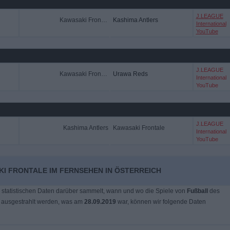
J.LEAGUE
Kawasaki Frontale
Kashima Antlers
International
YouTube
J.LEAGUE
Kawasaki Frontale
Urawa Reds
International
YouTube
J.LEAGUE
Kashima Antlers
Kawasaki Frontale
International
YouTube
KI FRONTALE IM FERNSEHEN IN ÖSTERREICH
 statistischen Daten darüber sammelt, wann und wo die Spiele von
Fußball
des
ausgestrahlt werden, was am
28.09.2019
war, können wir folgende Daten