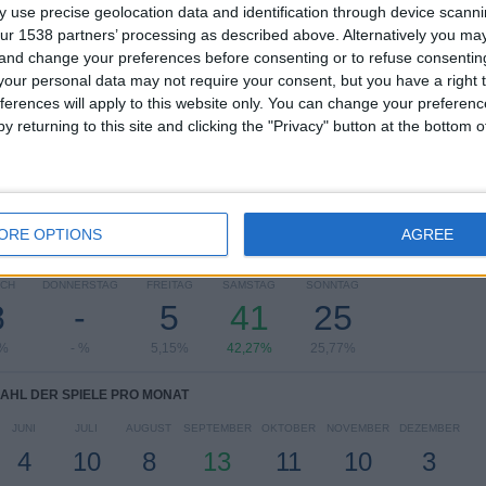
 use precise geolocation data and identification through device scanni
RANKING NACH BEWERBEN
ur 1538 partners’ processing as described above. Alternatively you m
 and change your preferences before consenting or to refuse consentin
J1 League
71 (73,2%)
our personal data may not require your consent, but you have a right t
AFC Champions League
13 (13,4%)
ferences will apply to this website only. You can change your preferen
YBC Levain Cup
9 (9,28%)
y returning to this site and clicking the "Privacy" button at the bottom
Japan Super Cup
2 (2,06%)
Freundschaftsspiel
1 (1,03%)
Gesamtes Ranking anzeigen
ORE OPTIONS
AGREE
L DER SPIELE PRO WOCHENTAG
CH
DONNERSTAG
FREITAG
SAMSTAG
SONNTAG
8
-
5
41
25
6%
- %
5,15%
42,27%
25,77%
AHL DER SPIELE PRO MONAT
JUNI
JULI
AUGUST
SEPTEMBER
OKTOBER
NOVEMBER
DEZEMBER
4
10
8
13
11
10
3