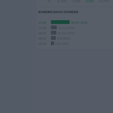
- %
6,19%
7,22%
13,4%
12,37%
RANKING NACH STUNDEN
12:00
36 (37,11%)
11:00
11 (11,34%)
08:00
10 (10,31%)
09:00
9 (9,28%)
06:00
6 (6,19%)