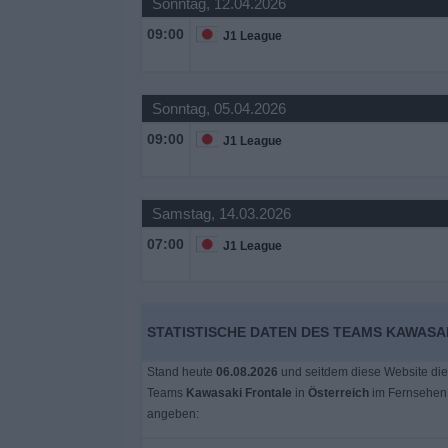
Sonntag, 12.04.2026
09:00
J1 League
Sonntag, 05.04.2026
09:00
J1 League
Samstag, 14.03.2026
07:00
J1 League
STATISTISCHE DATEN DES TEAMS KAWASA
Stand heute
06.08.2026
und seitdem diese Website die
Teams
Kawasaki Frontale
in
Österreich
im Fernsehen 
angeben: