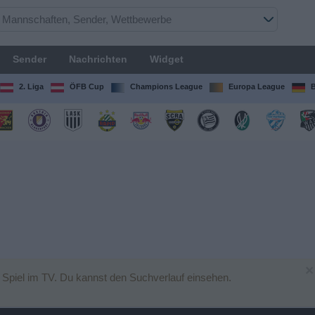
Sender
Nachrichten
Widget
2. Liga
ÖFB Cup
Champions League
Europa League
B
×
Spiel im TV. Du kannst den Suchverlauf einsehen.