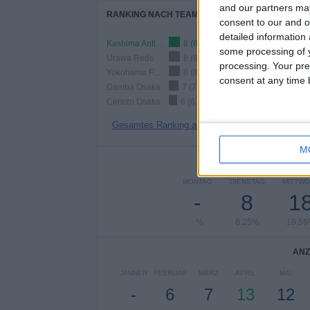
and our partners may
RANKING NACH TEAMS
consent to our and o
detailed information
Kashima Antlers
8 (8,25%)
some processing of y
Urawa Reds
8 (8,25%)
processing. Your pre
Yokohama F. Marinos
8 (8,25%)
consent at any time b
Gamba Osaka
7 (7,22%)
Cerezo Osaka
6 (6,19%)
Gesamtes Ranking anzeigen
M
ANZAH
MONTAG
DIENSTAG
MITTWO
-
8
1
- %
8,25%
18,5
ANZ
JÄNNER
FEBRUAR
MÄRZ
APRIL
MAI
-
6
7
13
12