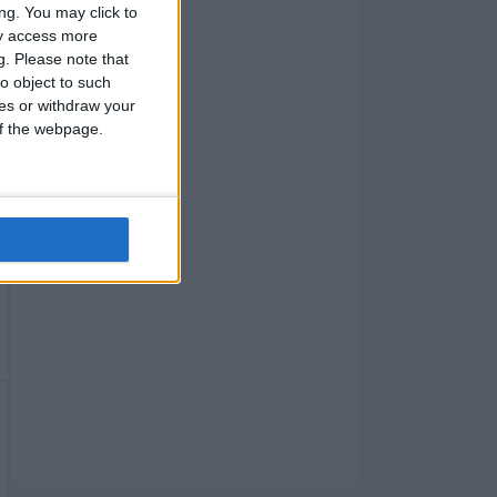
ng. You may click to
ay access more
g.
Please note that
o object to such
ces or withdraw your
 of the webpage.