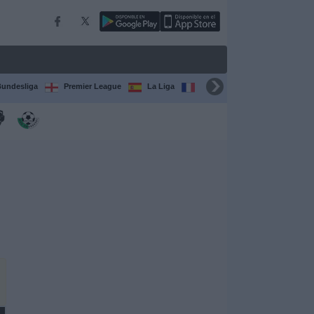
undesliga
Premier League
La Liga
Ligue 1
FIFA Klub-Weltm