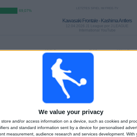
LETZTES SPIEL IM FREE-TV
69,07%
Kawasaki Frontale - Kashima Antlers
12.04.2026 J1 League por J.LEAGUE
International YouTube
SPIELE
TAGE
GESAMT
0
115
10
AUFEINANDERFOLGENDE
OHNE GRATIS-
TV-KANÄLE
PAY-TV-SPIELE
SPIEL
GESAMT
MAXIMAL
GESAMT
We value your privacy
6
8
32
store and/or access information on a device, such as cookies and pro
BEWERBE
VS Kashima
GEGNER
ifiers and standard information sent by a device for personalised adver
Antlers
tent measurement, audience research and services development.
With 