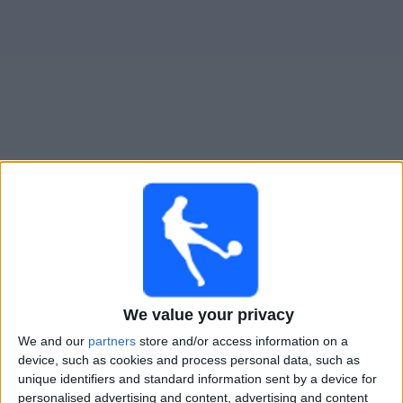
Live Villa San Carlos heute
Sonntag, 16.08.2026
20:00
Prim B
Villa San Carlos
Defensores Unidos
We value your privacy
LPF Play
We and our
partners
store and/or access information on a
device, such as cookies and process personal data, such as
unique identifiers and standard information sent by a device for
Samstag, 22.08.2026
personalised advertising and content, advertising and content