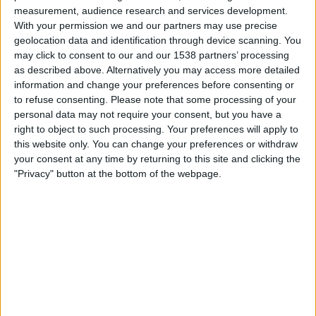
22:00
Prim B
measurement, audience research and services development.
With your permission we and our partners may use precise
Argentino de Quilmes
geolocation data and identification through device scanning. You
Villa San Carlos
may click to consent to our and our 1538 partners’ processing
as described above. Alternatively you may access more detailed
LPF Play
information and change your preferences before consenting or
to refuse consenting.
Please note that some processing of your
Dienstag, 25.08.2026
personal data may not require your consent, but you have a
right to object to such processing. Your preferences will apply to
22:00
Prim B
this website only. You can change your preferences or withdraw
your consent at any time by returning to this site and clicking the
Villa San Carlos
"Privacy" button at the bottom of the webpage.
Flandria
LPF Play
Mehr Tage
STATISTISCHE DATEN DES TEAMS VILLA SAN CARLOS IM
FERNSEHEN IN ÖSTERREICH