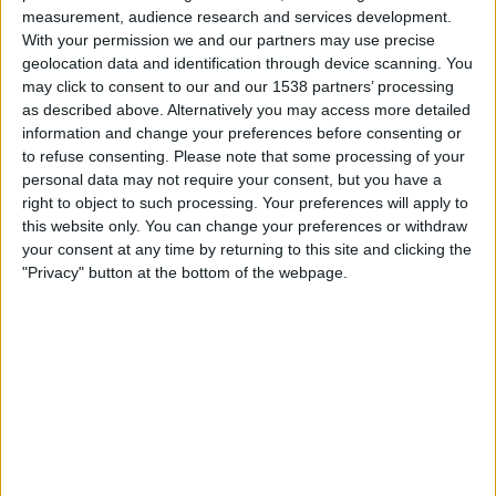
22:00
Prim B
measurement, audience research and services development.
With your permission we and our partners may use precise
Excursionistas
geolocation data and identification through device scanning. You
Laferrere
may click to consent to our and our 1538 partners’ processing
as described above. Alternatively you may access more detailed
LPF Play
information and change your preferences before consenting or
to refuse consenting.
Please note that some processing of your
Samstag, 22.08.2026
personal data may not require your consent, but you have a
right to object to such processing. Your preferences will apply to
22:00
Prim B
this website only. You can change your preferences or withdraw
your consent at any time by returning to this site and clicking the
Laferrere
"Privacy" button at the bottom of the webpage.
Villa Dalmine
LPF Play
Mehr Tage
STATISTISCHE DATEN DES TEAMS LAFERRERE IM
FERNSEHEN IN ÖSTERREICH