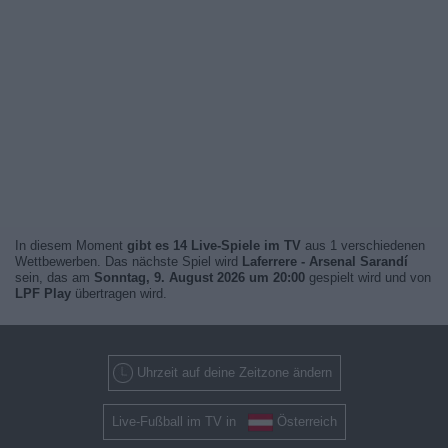
In diesem Moment
gibt es 14 Live-Spiele im TV
aus 1 verschiedenen
Wettbewerben. Das nächste Spiel wird
Laferrere - Arsenal Sarandí
sein, das am
Sonntag, 9. August 2026 um 20:00
gespielt wird und von
LPF Play
übertragen wird.
Uhrzeit auf deine Zeitzone ändern
Live-Fußball im TV in
Österreich