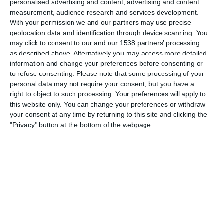
personalised advertising and content, advertising and content
Samstag, 15.08.2026
measurement, audience research and services development.
22:00
Prim B
With your permission we and our partners may use precise
geolocation data and identification through device scanning. You
UAI Urquiza
may click to consent to our and our 1538 partners’ processing
Deportivo Armenio
as described above. Alternatively you may access more detailed
information and change your preferences before consenting or
LPF Play
to refuse consenting.
Please note that some processing of your
personal data may not require your consent, but you have a
Samstag, 22.08.2026
right to object to such processing. Your preferences will apply to
this website only. You can change your preferences or withdraw
22:00
Prim B
your consent at any time by returning to this site and clicking the
Deportivo Armenio
"Privacy" button at the bottom of the webpage.
Real Pilar
LPF Play
Mehr Tage
STATISTISCHE DATEN DES TEAMS DEPORTIVO ARMENIO
IM FERNSEHEN IN ÖSTERREICH