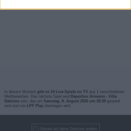
In diesem Moment
gibt es 14 Live-Spiele im TV
aus 1 verschiedenen
Wettbewerben. Das nächste Spiel wird
Deportivo Armenio - Villa
Dalmine
sein, das am
Samstag, 8. August 2026 um 20:30
gespielt
wird und von
LPF Play
übertragen wird.
Uhrzeit auf deine Zeitzone ändern