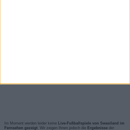
Im Moment werden leider keine
Live-Fußballspiele von Swasiland im
Fernsehen gezeigt
. Wir zeigen Ihnen jedoch die
Ergebnisse
der