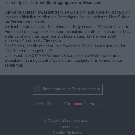
letzten Spiele der
Live-Übertragungen von Swasiland
.
Wir werden diesen
Swasiland im TV
-Spielplan aktualisieren, sobald wir
von den offiziellen Medien die Bestätigung für die nächsten
Live-Spiele
im Fernsehen
erhalten.
Vielleicht interessiert es Sie, dass seit Beginn dieser Website 3 live im
Fernsehen übertragene Spiele von Swasiland veröffentlicht wurden. Das
erste veröffentlichte Spiel war am Donnerstag, 19. Februar 2026
zwischen Swasiland - Simbabwe.
Der Sender, der die meisten Live-Swasiland-Spiele übertragen hat, ist
DAZN Frei mit insgesamt 3.
Und es ist der COSAFA Women's Championship-Wettbewerb, in dem
Swasiland mit insgesamt 3 Spielen am häufigsten im Fernsehen zu
sehen war.
Uhrzeit auf deine Zeitzone ändern
Live-Fußball im TV in
Österreich
© WOSTI 2026 |
wosti.com
Impressung
Cookie-Richtlinie