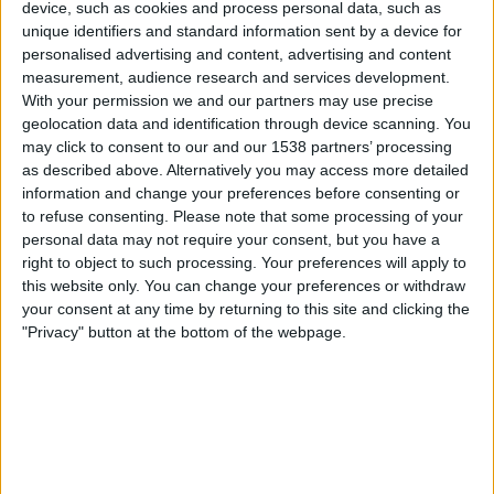
device, such as cookies and process personal data, such as
DAZN Frei (Live ansehen)
FIFA+
unique identifiers and standard information sent by a device for
personalised advertising and content, advertising and content
Sonntag, 22.02.2026
measurement, audience research and services development.
With your permission we and our partners may use precise
11:00
COSAFA Women's Championship
geolocation data and identification through device scanning. You
may click to consent to our and our 1538 partners’ processing
Botswana
as described above. Alternatively you may access more detailed
Swasiland
information and change your preferences before consenting or
DAZN Frei (Live ansehen)
FIFA+
to refuse consenting.
Please note that some processing of your
personal data may not require your consent, but you have a
Donnerstag, 19.02.2026
right to object to such processing. Your preferences will apply to
this website only. You can change your preferences or withdraw
11:00
COSAFA Women's Championship
your consent at any time by returning to this site and clicking the
"Privacy" button at the bottom of the webpage.
Swasiland
Simbabwe
DAZN Frei (Live ansehen)
FIFA+
STATISTISCHE DATEN DES TEAMS SWASILAND IM
FERNSEHEN IN ÖSTERREICH