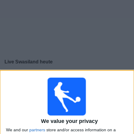
Live Swasiland heute
×
Swasiland:
Im Moment gibt es kein Spiel im TV. Du
kannst den Suchverlauf einsehen.
Dienstag, 24.02.2026
11:00
COSAFA Women's Championship
We value your privacy
Sambia
We and our
partners
store and/or access information on a
Swasiland