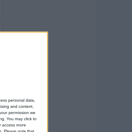
cess personal data,
tising and content,
your permission we
ng. You may click to
ay access more
g.
Please note that