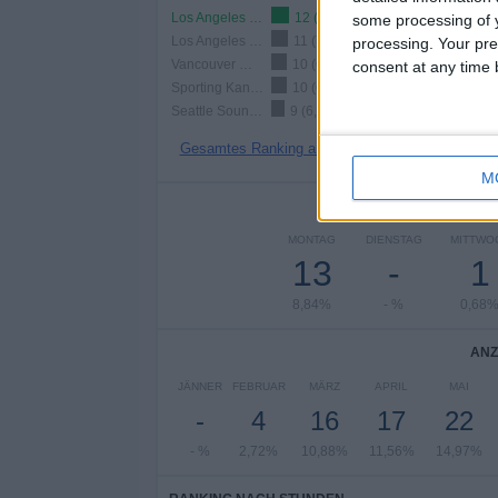
Los Angeles FC
12 (8,16%)
some processing of y
Los Angeles Galaxy
11 (7,48%)
processing. Your pre
Vancouver Whitecaps
10 (6,8%)
consent at any time b
Sporting Kansas City
10 (6,8%)
Seattle Sounders
9 (6,12%)
Gesamtes Ranking anzeigen
M
ANZAH
MONTAG
DIENSTAG
MITTWO
13
-
1
8,84%
- %
0,68
ANZ
JÄNNER
FEBRUAR
MÄRZ
APRIL
MAI
-
4
16
17
22
- %
2,72%
10,88%
11,56%
14,97%