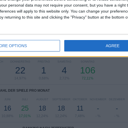
MLS
141 (95,92%)
our personal data may not require your consent, but you have a right t
Leagues Cup
6 (4,08%)
ferences will apply to this website only. You can change your preferen
y returning to this site and clicking the "Privacy" button at the bottom
Gesamtes Ranking anzeigen
ORE OPTIONS
AGREE
L DER SPIELE PRO WOCHENTAG
CH
DONNERSTAG
FREITAG
SAMSTAG
SONNTAG
22
1
4
106
%
14,97%
0,68%
2,72%
72,11%
AHL DER SPIELE PRO MONAT
JUNI
JULI
AUGUST
SEPTEMBER
OKTOBER
NOVEMBER
DEZEMBER
16
25
18
18
11
-
-
10,88%
17,01%
12,24%
12,24%
7,48%
- %
- %