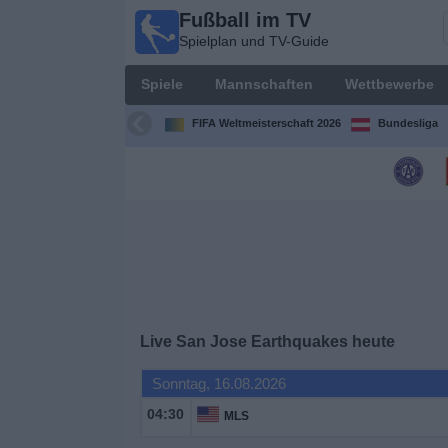
Fußball im TV
Fußball
Spielplan und TV-Guide
im TV
Spielplan
Spiele
Mannschaften
Wettbewerbe
und TV-
Guide
FIFA Weltmeisterschaft 2026
Bundesliga
Spiele
Mannschaften
Wettbewerbe
Sender
Live San Jose Earthquakes heute
Nachrichten
Sonntag, 16.08.2026
04:30
MLS
Widget