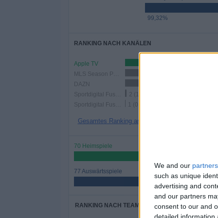
99,32%
RANKING NACH KANÄLEN
Apple TV
95 (64,63
MLS Season Pass
91 (61,9%)
DAZN
26 (17,69%)
Sportdigital Fussball
2 (1,36%)
Sportdigital Fussball 2
1 (0,68%)
Gesamtes Ranking anzeigen
70 Heimspiele
47,62%
We and our
partners
77 Auswärtsspiele
such as unique ident
52,38%
advertising and con
and our partners may
RANKING NACH TEAMS
consent to our and o
detailed information