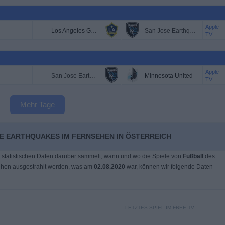
Apple
Los Angeles Galaxy
San Jose Earthquakes
TV
Apple
San Jose Earthquakes
Minnesota United
TV
Mehr Tage
SE EARTHQUAKES IM FERNSEHEN IN ÖSTERREICH
 statistischen Daten darüber sammelt, wann und wo die Spiele von
Fußball
des
hen ausgestrahlt werden, was am
02.08.2020
war, können wir folgende Daten
LETZTES SPIEL IM FREE-TV