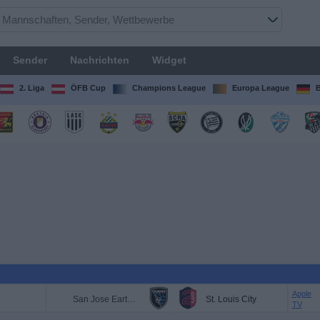
Sender
Nachrichten
Widget
2. Liga
ÖFB Cup
Champions League
Europa League
B
Apple
San Jose Earthquakes
St. Louis City
TV