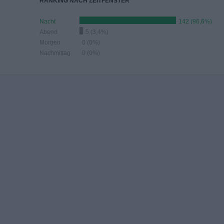
RANKING NACH ZEITFENSTER
Nacht
142 (96,6%)
Abend
5 (3,4%)
Morgen
0 (0%)
Nachmittag
0 (0%)