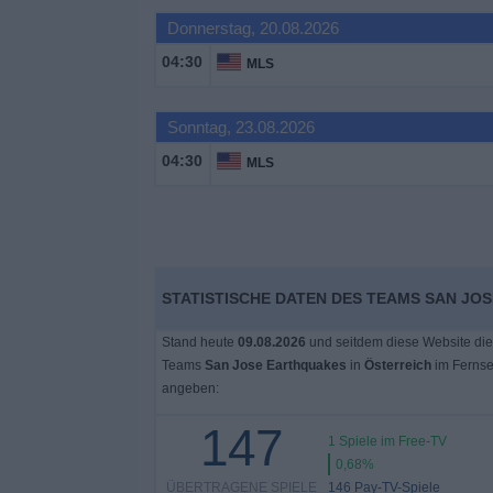
Donnerstag, 20.08.2026
04:30
MLS
Sonntag, 23.08.2026
04:30
MLS
STATISTISCHE DATEN DES TEAMS SAN JO
Stand heute
09.08.2026
und seitdem diese Website die
Teams
San Jose Earthquakes
in
Österreich
im Fernse
angeben:
147
1 Spiele im Free-TV
0,68%
ÜBERTRAGENE SPIELE
146 Pay-TV-Spiele