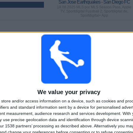
San Jose Earthquakes - San Diego FC
18.08.2025 MLS por MLS Season Pass, Apple
TV, Sportdigital Fussball 2, Sportdigital.de,
Sportdigital+ App
SPIELE
TAGE
GESAMT
%)
25
356
7
AUFEINANDERFOLGENDE
OHNE GRATIS-
TV-KANÄLE
PAY-TV-SPIELE
SPIEL
We value your privacy
GESAMT
MAXIMAL
GESAMT
2
12
32
store and/or access information on a device, such as cookies and pro
ifiers and standard information sent by a device for personalised adver
BEWERBE
VS Los Angeles
GEGNER
tent measurement, audience research and services development.
With 
FC
 use precise geolocation data and identification through device scanni
RANKING NACH BEWERBEN
ur 1538 partners’ processing as described above. Alternatively you m
 and change your preferences before consenting or to refuse consentin