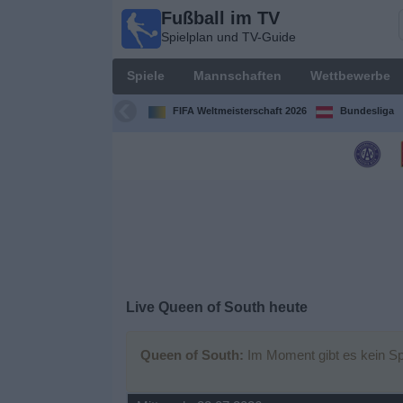
Fußball im TV
Fußball
Spielplan und TV-Guide
im TV
Spielplan
Spiele
Mannschaften
Wettbewerbe
und TV-
Guide
FIFA Weltmeisterschaft 2026
Bundesliga
Spiele
Mannschaften
Wettbewerbe
Sender
Live Queen of South heute
Nachrichten
Queen of South:
Im Moment gibt es kein Sp
Widget