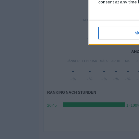
consent at any time b
ANZAH
MONTAG
DIENSTAG
MITTW
-
-
1
M
- %
- %
100
ANZ
JÄNNER
FEBRUAR
MÄRZ
APRIL
MAI
J
-
-
-
-
-
- %
- %
- %
- %
- %
-
RANKING NACH STUNDEN
20:45
1 (100