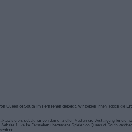
 von Queen of South im Fernsehen gezeigt
. Wir zeigen Ihnen jedoch die
Er
 aktualisieren, sobald wir von den offiziellen Medien die Bestätigung für die 
er Website 1 live im Fernsehen übertragene Spiele von Queen of South veröffen
Aberdeen.