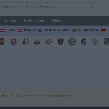
Sender
Nachrichten
Widget
2. Liga
ÖFB Cup
Champions League
Europa League
B
×
iel im TV. Du kannst den Suchverlauf einsehen.