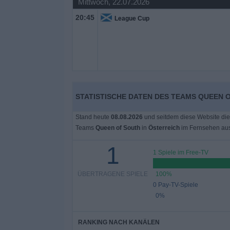
Mittwoch, 22.07.2026
20:45
League Cup
STATISTISCHE DATEN DES TEAMS QUEEN 
Stand heute
08.08.2026
und seitdem diese Website die
Teams
Queen of South
in
Österreich
im Fernsehen aus
1
1 Spiele im Free-TV
ÜBERTRAGENE SPIELE
100%
0 Pay-TV-Spiele
0%
RANKING NACH KANÄLEN