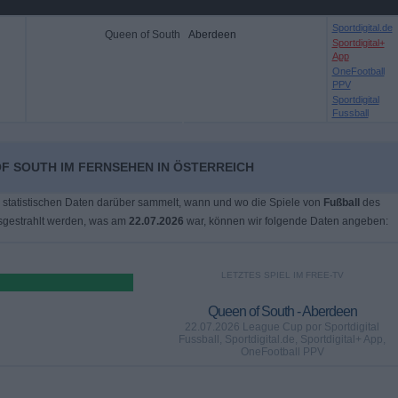
Sportdigital.de
Queen of South
Aberdeen
Sportdigital+
App
OneFootball
PPV
Sportdigital
Fussball
OF SOUTH IM FERNSEHEN IN ÖSTERREICH
 statistischen Daten darüber sammelt, wann und wo die Spiele von
Fußball
des
gestrahlt werden, was am
22.07.2026
war, können wir folgende Daten angeben:
LETZTES SPIEL IM FREE-TV
Queen of South - Aberdeen
22.07.2026 League Cup por Sportdigital
Fussball, Sportdigital.de, Sportdigital+ App,
OneFootball PPV