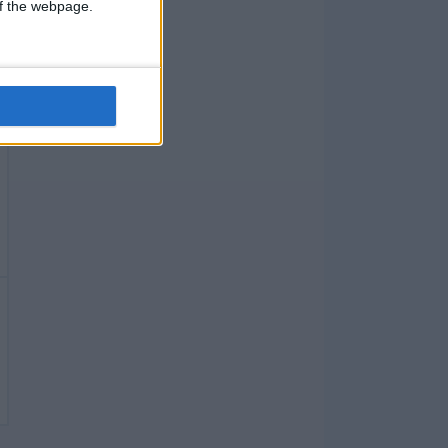
 of the webpage.