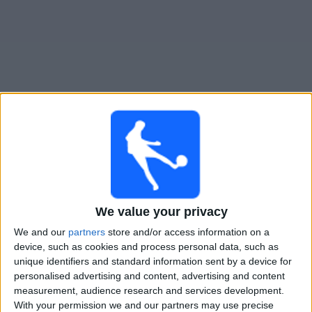
Live Newell's Old Boys Femenino heute
heute samstag, 08.08.2026
16:00
Primera A - Frauen
We value your privacy
We and our
partners
store and/or access information on a
device, such as cookies and process personal data, such as
Boca Juniors W
unique identifiers and standard information sent by a device for
personalised advertising and content, advertising and content
Newell's Old Boys Femenino
measurement, audience research and services development.
With your permission we and our partners may use precise