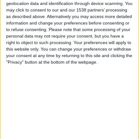
geolocation data and identification through device scanning. You
may click to consent to our and our 1538 partners’ processing
LPF Play
as described above. Alternatively you may access more detailed
information and change your preferences before consenting or
to refuse consenting.
Please note that some processing of your
STATISTISCHE DATEN DES TEAMS NEWELL'S OLD BOYS
personal data may not require your consent, but you have a
FEMENINO IM FERNSEHEN IN ÖSTERREICH
right to object to such processing. Your preferences will apply to
this website only. You can change your preferences or withdraw
Stand heute
07.08.2026
und seitdem diese Website die statistischen
your consent at any time by returning to this site and clicking the
Daten darüber sammelt, wann und wo die Spiele von
Fußball
des Teams
"Privacy" button at the bottom of the webpage.
Newell's Old Boys Femenino
in
Österreich
im Fernsehen ausgestrahlt
werden, was am
15.03.2026
war, können wir folgende Daten angeben:
17
ÜBERTRAGENE SPIELE
17 Spiele im Free-TV
100%
0 Pay-TV-Spiele
0%