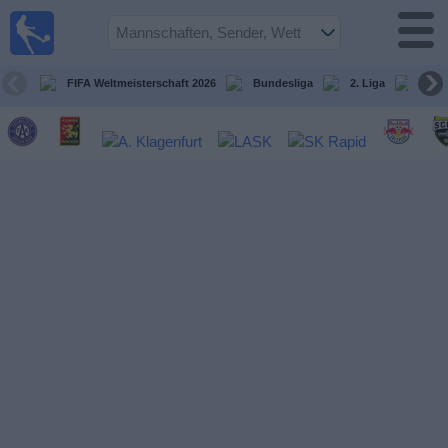
Fußball
im TV
Spielplan
FIFA Weltmeisterschaft 2026
Bundesliga
2. Liga
ÖFB
und TV-
Guide
Spiele
Mannschaften
Wettbewerbe
Sender
Nachrichten
Widget