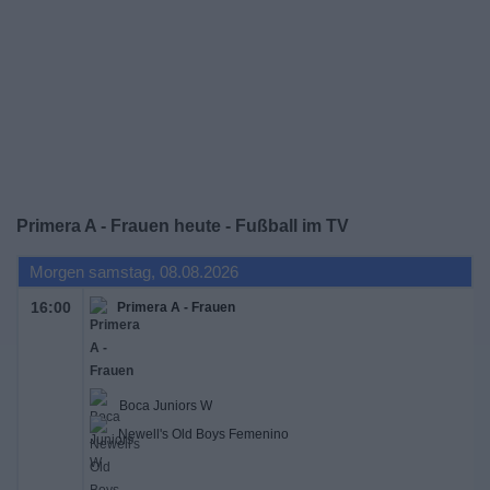
Primera A - Frauen heute - Fußball im TV
Morgen samstag, 08.08.2026
16:00
Primera A - Frauen
Boca Juniors W
Newell's Old Boys Femenino