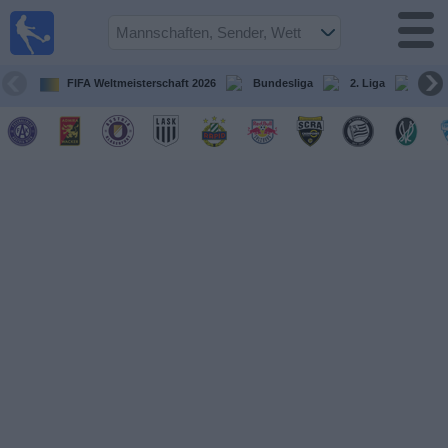
Fußball
im TV
Spielplan
FIFA Weltmeisterschaft 2026
Bundesliga
2. Liga
ÖFB
und TV-
Guide
Spiele
Mannschaften
Wettbewerbe
Sender
Nachrichten
Widget