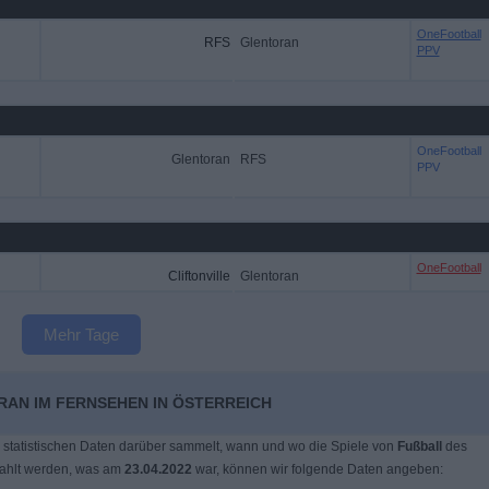
OneFootball
RFS
Glentoran
PPV
OneFootball
Glentoran
RFS
PPV
OneFootball
Cliftonville
Glentoran
Mehr Tage
RAN IM FERNSEHEN IN ÖSTERREICH
 statistischen Daten darüber sammelt, wann und wo die Spiele von
Fußball
des
ahlt werden, was am
23.04.2022
war, können wir folgende Daten angeben: