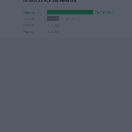
RANKING NACH ZEITFENSTER
Nachmittag
78 (78,79%)
Abend
21 (21,21%)
Morgen
0 (0%)
Nacht
0 (0%)