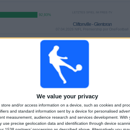
LETZTES SPIEL IM FREE-TV
92,93%
Cliftonville - Glentoran
07.04.2026 NIFL Premiership por OneFootball
SPIELE
TAGE
GESAMT
9 (89,9%)
2
119
3
AUFEINANDERFOLGENDE
OHNE GRATIS-
TV-KANÄLE
PAY-TV-SPIELE
SPIEL
GESAMT
MAXIMAL
GESAMT
We value your privacy
2
12
14
store and/or access information on a device, such as cookies and pro
BEWERBE
VS Cliftonville
GEGNER
ifiers and standard information sent by a device for personalised adver
tent measurement, audience research and services development.
With 
RANKING NACH BEWERBEN
 use precise geolocation data and identification through device scanni
ur 1538 partners’ processing as described above. Alternatively you m