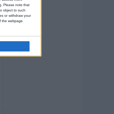
g.
Please note that
o object to such
ces or withdraw your
 of the webpage.