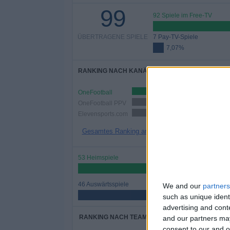
99
92 Spiele im Free-TV
ÜBERTRAGENE SPIELE
7 Pay-TV-Spiele
7,07%
RANKING NACH KANÄLEN
OneFootball
8
OneFootball PPV
26 (26,26%)
Elevensports.com
23 (23,23%)
Gesamtes Ranking anzeigen
53 Heimspiele
53,54%
46 Auswärtsspiele
We and our
partners
46,46%
such as unique ident
advertising and con
RANKING NACH TEAMS
and our partners may
consent to our and o