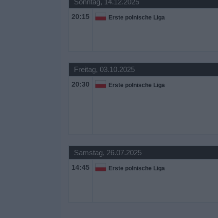
Sonntag, 14.12.2025
20:15
Erste polnische Liga
Freitag, 03.10.2025
20:30
Erste polnische Liga
Samstag, 26.07.2025
14:45
Erste polnische Liga