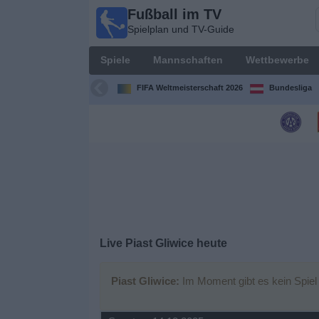
Fußball im TV
Fußball
Spielplan und TV-Guide
im TV
Spielplan
Spiele
Mannschaften
Wettbewerbe
und TV-
Guide
FIFA Weltmeisterschaft 2026
Bundesliga
Spiele
Mannschaften
Wettbewerbe
Sender
Live Piast Gliwice heute
Nachrichten
Piast Gliwice:
Im Moment gibt es kein Spiel
Widget