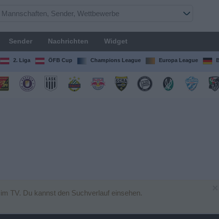
Sender
Nachrichten
Widget
2. Liga
ÖFB Cup
Champions League
Europa League
B
×
 im TV. Du kannst den Suchverlauf einsehen.