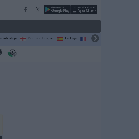
undesliga
Premier League
La Liga
Ligue 1
FIFA Klub-Weltm