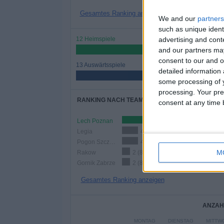
Gesamtes Ranking anzeigen
We and our
partners
such as unique ident
12 Heimspiele
advertising and con
48%
and our partners may
consent to our and o
13 Auswärtsspiele
detailed information
52%
some processing of y
processing. Your pre
RANKING NACH TEAMS
consent at any time b
Lech Poznan
6 (24%)
Legia
4 (16%)
Pogon Szczecin
4 (16%)
M
Rakow
2 (8%)
Gornik Zabrze
2 (8%)
Gesamtes Ranking anzeigen
ANZAH
MONTAG
DIENSTAG
MITTW