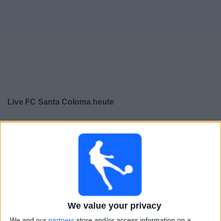
Live FC Santa Coloma heute
×
FC Santa Coloma:
Im Moment gibt es kein Spiel im TV.
Du kannst den Suchverlauf einsehen.
Mittwoch, 29.07.2026
20:30
Conference League
2. Qualifikationsrunde
We value your privacy
SK Rapid
We and our
partners
store and/or access information on a