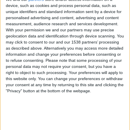
FC Santa Coloma
device, such as cookies and process personal data, such as
ORF ON App
ORF 1
OneFootball PPV
unique identifiers and standard information sent by a device for
personalised advertising and content, advertising and content
measurement, audience research and services development.
Donnerstag, 09.07.2026
With your permission we and our partners may use precise
20:45
Conference League
geolocation data and identification through device scanning. You
Qualifikationsrunde 1
may click to consent to our and our 1538 partners’ processing
as described above. Alternatively you may access more detailed
Penybont
information and change your preferences before consenting or
FC Santa Coloma
to refuse consenting.
Please note that some processing of your
personal data may not require your consent, but you have a
OneFootball PPV
right to object to such processing. Your preferences will apply to
this website only. You can change your preferences or withdraw
Sonntag, 17.05.2026
your consent at any time by returning to this site and clicking the
19:30
"Privacy" button at the bottom of the webpage.
Primera División Andorra
Ranger's FC
FC Santa Coloma
FIFA+
DAZN Frei (Live ansehen)