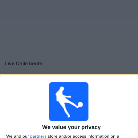
Live Chile heute
×
Chile:
Im Moment gibt es kein Spiel im TV. Du kannst
den Suchverlauf einsehen.
Samstag, 06.06.2026
19:45
Freundschaftsspiel
Portugal
We value your privacy
Chile
We and our
partners
store and/or access information on a