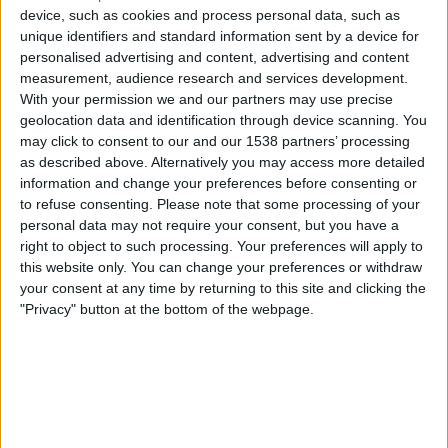
DAZN (Live ansehen)
device, such as cookies and process personal data, such as
unique identifiers and standard information sent by a device for
personalised advertising and content, advertising and content
Freitag, 05.06.2026
measurement, audience research and services development.
22:00
CONMEBOL Liga de Naciones Femenina
With your permission we and our partners may use precise
geolocation data and identification through device scanning. You
Chile
may click to consent to our and our 1538 partners’ processing
as described above. Alternatively you may access more detailed
Ecuador
information and change your preferences before consenting or
CONMEBOL YouTube
to refuse consenting.
Please note that some processing of your
personal data may not require your consent, but you have a
Samstag, 09.05.2026
right to object to such processing. Your preferences will apply to
this website only. You can change your preferences or withdraw
22:00
Sudamericano Femenino Sub-17
your consent at any time by returning to this site and clicking the
"Privacy" button at the bottom of the webpage.
Chile
Ecuador
CONMEBOL YouTube
Mehr Tage