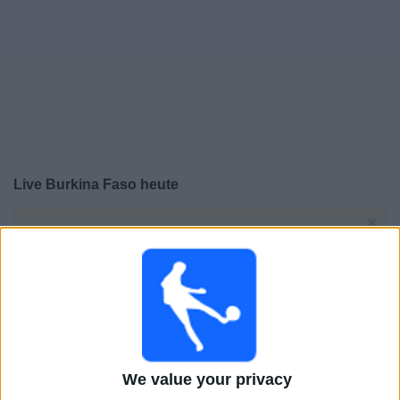
Live Burkina Faso heute
×
Burkina Faso:
Im Moment gibt es kein Spiel im TV. Du
kannst den Suchverlauf einsehen.
Dienstag, 04.08.2026
22:00
Afrikameisterschaft der Frauen
Gruppenphase
We value your privacy
Burkina Faso