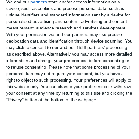
We and our
partners
store and/or access information on a
Südafrika
device, such as cookies and process personal data, such as
DAZN (Live ansehen)
DAZN RISE
unique identifiers and standard information sent by a device for
personalised advertising and content, advertising and content
Freitag, 31.07.2026
measurement, audience research and services development.
With your permission we and our partners may use precise
22:00
Afrikameisterschaft der Frauen
geolocation data and identification through device scanning. You
Gruppenphase
may click to consent to our and our 1538 partners’ processing
as described above. Alternatively you may access more detailed
Burkina Faso
information and change your preferences before consenting or
Tansania
to refuse consenting.
Please note that some processing of your
DAZN (Live ansehen)
personal data may not require your consent, but you have a
right to object to such processing. Your preferences will apply to
this website only. You can change your preferences or withdraw
Montag, 27.07.2026
your consent at any time by returning to this site and clicking the
22:00
Afrikameisterschaft der Frauen
"Privacy" button at the bottom of the webpage.
Gruppenphase
Elfenbeinküste
Burkina Faso
DAZN (Live ansehen)