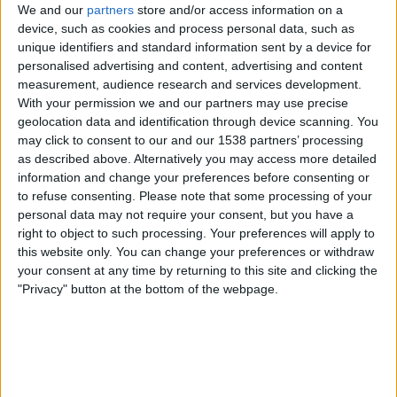
We and our
partners
store and/or access information on a
device, such as cookies and process personal data, such as
Velo Clube
unique identifiers and standard information sent by a device for
Água Santa
personalised advertising and content, advertising and content
Fanatiz (Live ansehen)
measurement, audience research and services development.
With your permission we and our partners may use precise
Mittwoch, 19.02.2025
geolocation data and identification through device scanning. You
may click to consent to our and our 1538 partners’ processing
22:30
Staatsmeisterschaft von São Paulo
as described above. Alternatively you may access more detailed
information and change your preferences before consenting or
to refuse consenting.
Please note that some processing of your
personal data may not require your consent, but you have a
right to object to such processing. Your preferences will apply to
Água Santa
this website only. You can change your preferences or withdraw
your consent at any time by returning to this site and clicking the
Inter de Limeira
"Privacy" button at the bottom of the webpage.
Fanatiz (Live ansehen)
Montag, 17.02.2025
00:30
Staatsmeisterschaft von São Paulo