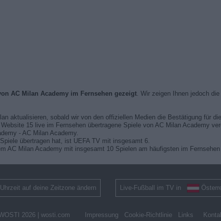
 von AC Milan Academy im Fernsehen gezeigt
. Wir zeigen Ihnen jedoch di
lan aktualisieren, sobald wir von den offiziellen Medien die Bestätigung für d
er Website 15 live im Fernsehen übertragene Spiele von AC Milan Academy veröf
ademy - AC Milan Academy.
Spiele übertragen hat, ist UEFA TV mit insgesamt 6.
em AC Milan Academy mit insgesamt 10 Spielen am häufigsten im Fernsehen
Uhrzeit auf deine Zeitzone ändern
Live-Fußball im TV in
Österr
WOSTI 2026 |
wosti.com
Impressung
Cookie-Richtlinie
Links
Konta