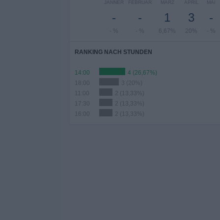
JÄNNER
FEBRUAR
MÄRZ
APRIL
MAI
-
-
1
3
-
- %
- %
6,67%
20%
- %
RANKING NACH STUNDEN
14:00
4 (26,67%)
18:00
3 (20%)
11:00
2 (13,33%)
17:30
2 (13,33%)
16:00
2 (13,33%)