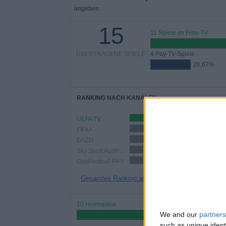
angeben:
15
11 Spiele im Free-TV
ÜBERTRAGENE SPIELE
4 Pay-TV-Spiele
26,67%
RANKING NACH KANÄLEN
UEFA TV
6 (40%)
FIFA+
5 (33,33%)
DAZN
4 (26,67%)
Sky Sport Austria 3
2 (13,33%)
OneFootball PPV
2 (13,33%)
Gesamtes Ranking anzeigen
10 Heimspiele
We and our
partners
66,67%
such as unique ident