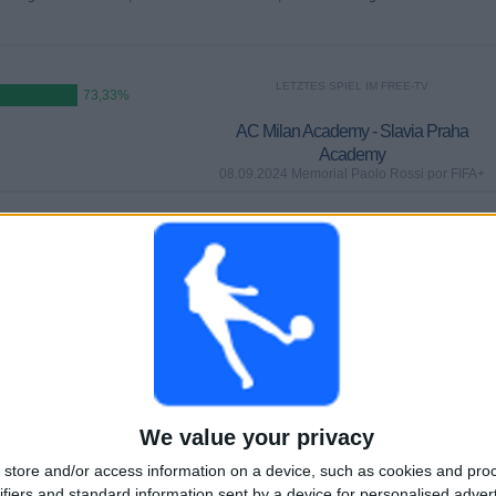
LETZTES SPIEL IM FREE-TV
73,33%
AC Milan Academy - Slavia Praha
Academy
08.09.2024 Memorial Paolo Rossi por FIFA+
SPIELE
TAGE
GESAMT
1
696
7
AUFEINANDERFOLGENDE
OHNE GRATIS-
TV-KANÄLE
PAY-TV-SPIELE
SPIEL
We value your privacy
GESAMT
MAXIMAL
GESAMT
store and/or access information on a device, such as cookies and pro
2
2
13
ifiers and standard information sent by a device for personalised adver