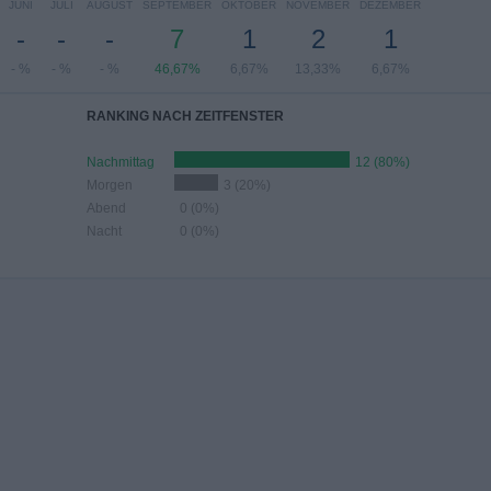
JUNI
JULI
AUGUST
SEPTEMBER
OKTOBER
NOVEMBER
DEZEMBER
-
-
-
7
1
2
1
- %
- %
- %
46,67%
6,67%
13,33%
6,67%
RANKING NACH ZEITFENSTER
Nachmittag
12 (80%)
Morgen
3 (20%)
Abend
0 (0%)
Nacht
0 (0%)