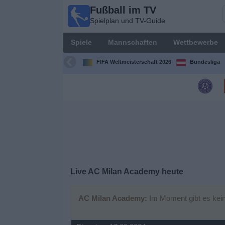
Fußball im TV
Fußball
Spielplan und TV-Guide
im TV
Spielplan
Spiele
Mannschaften
Wettbewerbe
und TV-
Guide
FIFA Weltmeisterschaft 2026
Bundesliga
Spiele
Mannschaften
Wettbewerbe
Sender
Live AC Milan Academy heute
Nachrichten
AC Milan Academy:
Im Moment gibt es kein
Widget