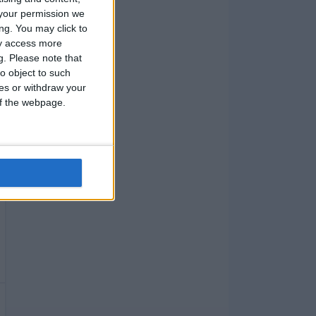
your permission we
ng. You may click to
ay access more
g.
Please note that
o object to such
ces or withdraw your
 of the webpage.