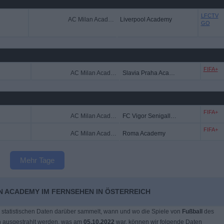
LFCTV
AC Milan Academy
Liverpool Academy
GO
FIFA+
AC Milan Academy
Slavia Praha Academy
FIFA+
AC Milan Academy
FC Vigor Senigallia Academy
FIFA+
AC Milan Academy
Roma Academy
Mehr Tage
N ACADEMY IM FERNSEHEN IN ÖSTERREICH
 statistischen Daten darüber sammelt, wann und wo die Spiele von
Fußball
des
 ausgestrahlt werden, was am
05.10.2022
war, können wir folgende Daten