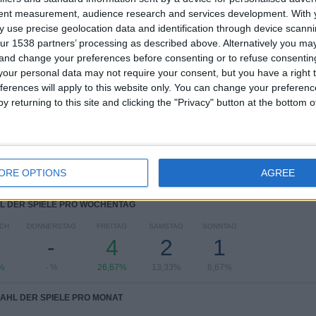
tent measurement, audience research and services development.
With 
BEWERBE
VS FC Porto
GEGNER
 use precise geolocation data and identification through device scanni
Academy
ur 1538 partners’ processing as described above. Alternatively you m
RANKING NACH BEWERBEN
 and change your preferences before consenting or to refuse consentin
our personal data may not require your consent, but you have a right t
UEFA Youth League
10 (66,67%)
ferences will apply to this website only. You can change your preferen
Memorial Paolo Rossi
5 (33,33%)
y returning to this site and clicking the "Privacy" button at the bottom
Gesamtes Ranking anzeigen
ORE OPTIONS
AGREE
L DER SPIELE PRO WOCHENTAG
CH
DONNERSTAG
FREITAG
SAMSTAG
SONNTAG
-
4
2
1
%
- %
26,67%
13,33%
6,67%
AHL DER SPIELE PRO MONAT