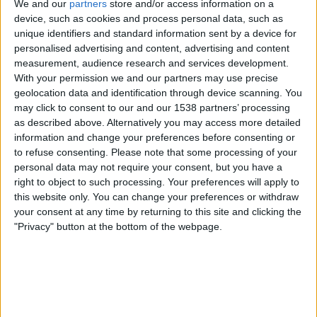
We and our
partners
store and/or access information on a
Liverpool Academy
device, such as cookies and process personal data, such as
UEFA TV
unique identifiers and standard information sent by a device for
personalised advertising and content, advertising and content
Dienstag, 04.11.2025
measurement, audience research and services development.
With your permission we and our partners may use precise
16:00
UEFA Youth League
geolocation data and identification through device scanning. You
Ligaphase
may click to consent to our and our 1538 partners’ processing
as described above. Alternatively you may access more detailed
Liverpool Academy
information and change your preferences before consenting or
Real Madrid Academy
to refuse consenting.
Please note that some processing of your
UEFA TV
Sky X
Sky Sport Austria 1
Sky Go
personal data may not require your consent, but you have a
right to object to such processing. Your preferences will apply to
this website only. You can change your preferences or withdraw
Mittwoch, 17.09.2025
your consent at any time by returning to this site and clicking the
16:00
UEFA Youth League
"Privacy" button at the bottom of the webpage.
Ligaphase
Liverpool Academy
At. Madrid Academy
UEFA TV
Sky Sport Austria 1