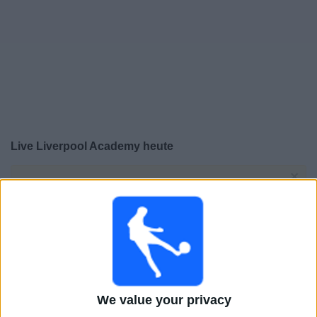
Live Liverpool Academy heute
×
Liverpool Academy:
Im Moment gibt es kein Spiel im
TV. Du kannst den Suchverlauf einsehen.
Dienstag, 09.12.2025
16:00
UEFA Youth League
Ligaphase
We value your privacy
Inter Milan Academy