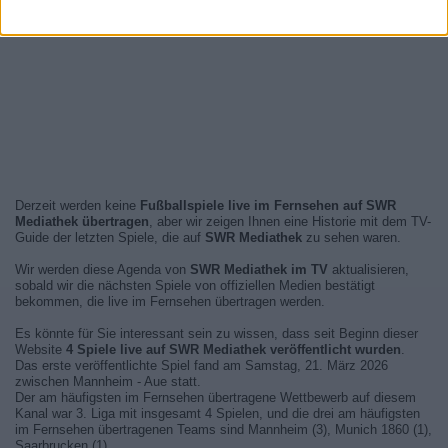
Derzeit werden keine
Fußballspiele live im Fernsehen auf SWR
Mediathek übertragen
, aber wir zeigen Ihnen eine Historie mit dem TV-
Guide der letzten Spiele, die auf
SWR Mediathek
zu sehen waren.
Wir werden diese Agenda von
SWR Mediathek im TV
aktualisieren,
sobald wir die nächsten Spiele von offiziellen Medien bestätigt
bekommen, die live im Fernsehen übertragen werden.
Es könnte für Sie interessant sein zu wissen, dass seit Beginn dieser
Website
4 Spiele live auf SWR Mediathek veröffentlicht wurden
.
Das erste veröffentlichte Spiel fand am Samstag, 21. März 2026
zwischen Mannheim - Aue statt.
Der am häufigsten im Fernsehen übertragene Wettbewerb auf diesem
Kanal war 3. Liga mit insgesamt 4 Spielen, und die drei am häufigsten
im Fernsehen übertragenen Teams sind Mannheim (3), Munich 1860 (1),
Saarbrucken (1).