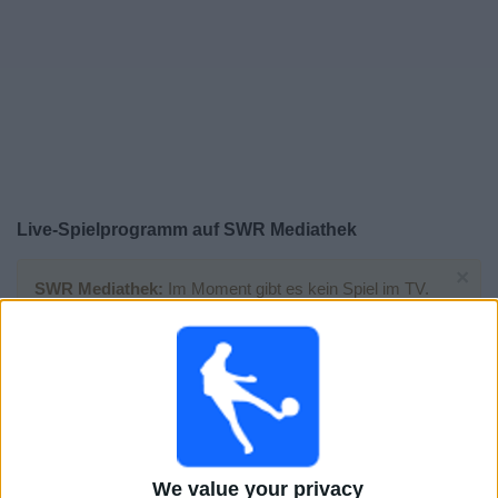
Live-Spielprogramm auf SWR Mediathek
×
SWR Mediathek:
Im Moment gibt es kein Spiel im TV.
Du kannst den Suchverlauf einsehen.
Samstag, 02.05.2026
14:00
3. Liga
Saarbrucken
Mannheim
We value your privacy