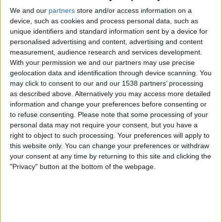
SWR Mediathek
We and our
partners
store and/or access information on a
device, such as cookies and process personal data, such as
unique identifiers and standard information sent by a device for
Samstag, 25.04.2026
personalised advertising and content, advertising and content
14:00
3. Liga
measurement, audience research and services development.
With your permission we and our partners may use precise
Munich 1860
geolocation data and identification through device scanning. You
Ulm
may click to consent to our and our 1538 partners’ processing
SWR Mediathek
as described above. Alternatively you may access more detailed
information and change your preferences before consenting or
to refuse consenting.
Please note that some processing of your
Samstag, 11.04.2026
personal data may not require your consent, but you have a
14:00
3. Liga
right to object to such processing. Your preferences will apply to
this website only. You can change your preferences or withdraw
Mannheim
your consent at any time by returning to this site and clicking the
"Privacy" button at the bottom of the webpage.
Duisburg
SWR Mediathek
Samstag, 21.03.2026
14:00
3. Liga