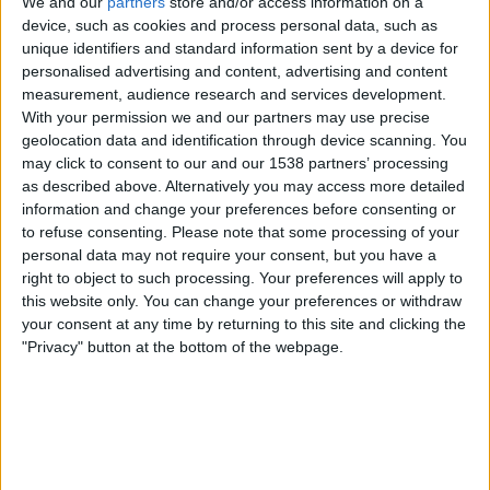
We and our
partners
store and/or access information on a
OneFootball PPV
Sportdigital+ App
device, such as cookies and process personal data, such as
Sportdigital.de
Sportdigital Fussball
unique identifiers and standard information sent by a device for
personalised advertising and content, advertising and content
Sonntag, 17.05.2026
measurement, audience research and services development.
With your permission we and our partners may use precise
21:00
Ligue 1
geolocation data and identification through device scanning. You
may click to consent to our and our 1538 partners’ processing
Marseille
as described above. Alternatively you may access more detailed
Rennes
information and change your preferences before consenting or
DAZN (Live ansehen)
to refuse consenting.
Please note that some processing of your
personal data may not require your consent, but you have a
right to object to such processing. Your preferences will apply to
Sonntag, 10.05.2026
this website only. You can change your preferences or withdraw
21:00
Ligue 1
your consent at any time by returning to this site and clicking the
"Privacy" button at the bottom of the webpage.
Rennes
Paris FC
DAZN (Live ansehen)
Mehr Tage