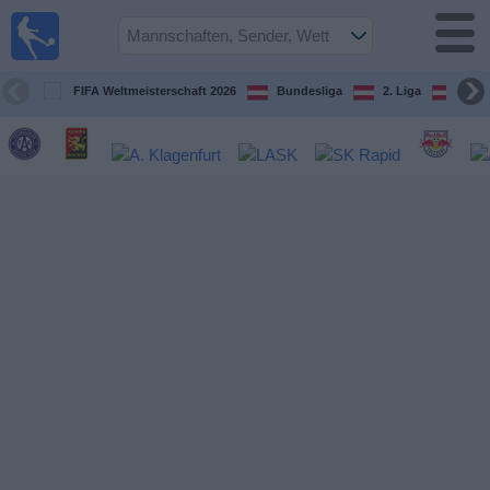
Fußball
im TV
Spielplan
FIFA Weltmeisterschaft 2026
Bundesliga
2. Liga
ÖFB
und TV-
Guide
Spiele
Mannschaften
Wettbewerbe
Sender
Nachrichten
Widget