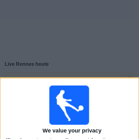
Live Rennes heute
×
Rennes:
Im Moment gibt es kein Spiel im TV. Du
kannst den Suchverlauf einsehen.
Sonntag, 02.08.2026
20:00
Freundschaftsspiel
Galatasaray
We value your privacy
Rennes