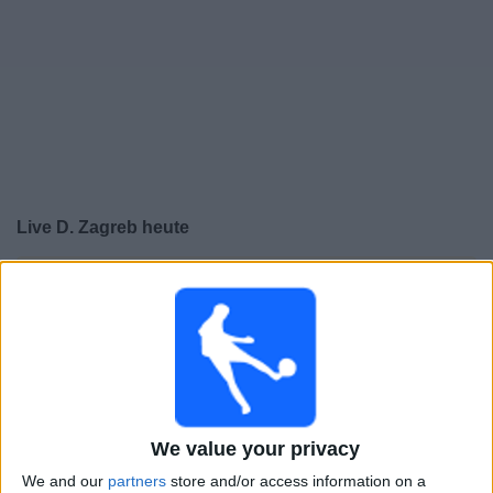
Live D. Zagreb heute
×
D. Zagreb:
Im Moment gibt es kein Spiel im TV. Du
kannst den Suchverlauf einsehen.
Dienstag, 21.07.2026
20:00
Champions League
2. Qualifikationsrunde
We value your privacy
We and our
partners
store and/or access information on a
FC Thun