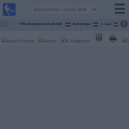
Fußball
im TV
Spielplan
FIFA Weltmeisterschaft 2026
Bundesliga
2. Liga
ÖFB
und TV-
Guide
Spiele
Mannschaften
Wettbewerbe
Sender
Nachrichten
Widget