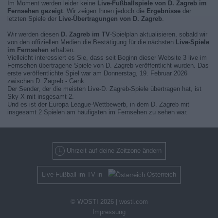
Im Moment werden leider keine
Live-Fußballspiele von D. Zagreb im
Fernsehen gezeigt
. Wir zeigen Ihnen jedoch die
Ergebnisse
der
letzten Spiele der
Live-Übertragungen von D. Zagreb
.
Wir werden diesen
D. Zagreb im TV
-Spielplan aktualisieren, sobald wir
von den offiziellen Medien die Bestätigung für die nächsten
Live-Spiele
im Fernsehen
erhalten.
Vielleicht interessiert es Sie, dass seit Beginn dieser Website 3 live im
Fernsehen übertragene Spiele von D. Zagreb veröffentlicht wurden. Das
erste veröffentlichte Spiel war am Donnerstag, 19. Februar 2026
zwischen D. Zagreb - Genk.
Der Sender, der die meisten Live-D. Zagreb-Spiele übertragen hat, ist
Sky X mit insgesamt 2.
Und es ist der Europa League-Wettbewerb, in dem D. Zagreb mit
insgesamt 2 Spielen am häufigsten im Fernsehen zu sehen war.
Uhrzeit auf deine Zeitzone ändern
Live-Fußball im TV in
Österreich
© WOSTI 2026 |
wosti.com
Impressung