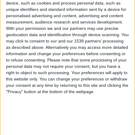
device, such as cookies and process personal data, such as
D. Zagreb
unique identifiers and standard information sent by a device for
OneFootball PPV
personalised advertising and content, advertising and content
measurement, audience research and services development.
Donnerstag, 26.02.2026
With your permission we and our partners may use precise
geolocation data and identification through device scanning. You
21:00
Europa League
may click to consent to our and our 1538 partners’ processing
Playoffs
as described above. Alternatively you may access more detailed
information and change your preferences before consenting or
Genk
to refuse consenting.
Please note that some processing of your
D. Zagreb
personal data may not require your consent, but you have a
Sky X
Sky Sport Austria 5
Sky Go
right to object to such processing. Your preferences will apply to
this website only. You can change your preferences or withdraw
your consent at any time by returning to this site and clicking the
Donnerstag, 19.02.2026
"Privacy" button at the bottom of the webpage.
18:45
Europa League
Playoffs
D. Zagreb
Genk
Sky Sport Austria 6
Sky X
Sky Go