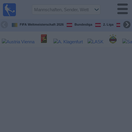
Fußball
im TV
Spielplan
FIFA Weltmeisterschaft 2026
Bundesliga
2. Liga
ÖFB
und TV-
Guide
Spiele
Mannschaften
Wettbewerbe
Sender
Nachrichten
Widget