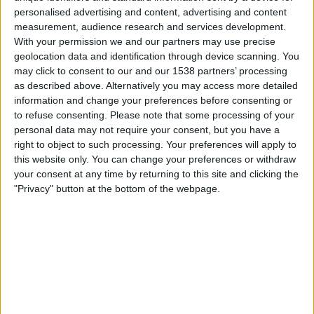
Sky Sports Premier League
Sky Stream
personalised advertising and content, advertising and content
measurement, audience research and services development.
With your permission we and our partners may use precise
Sonntag, 08.03.2026
geolocation data and identification through device scanning. You
17:30
Championship
may click to consent to our and our 1538 partners’ processing
as described above. Alternatively you may access more detailed
QPR
information and change your preferences before consenting or
Middlesbrough
to refuse consenting.
Please note that some processing of your
personal data may not require your consent, but you have a
Sky Sports Premier League
right to object to such processing. Your preferences will apply to
this website only. You can change your preferences or withdraw
your consent at any time by returning to this site and clicking the
STATISTISCHE DATEN DES TEAMS QPR IM FERNSEHEN IN
"Privacy" button at the bottom of the webpage.
ÖSTERREICH
Stand heute
08.08.2026
und seitdem diese Website die statistischen
Daten darüber sammelt, wann und wo die Spiele von
Fußball
des Teams
QPR
in
Österreich
im Fernsehen ausgestrahlt werden, was am
01.12.2016
war, können wir folgende Daten angeben:
60