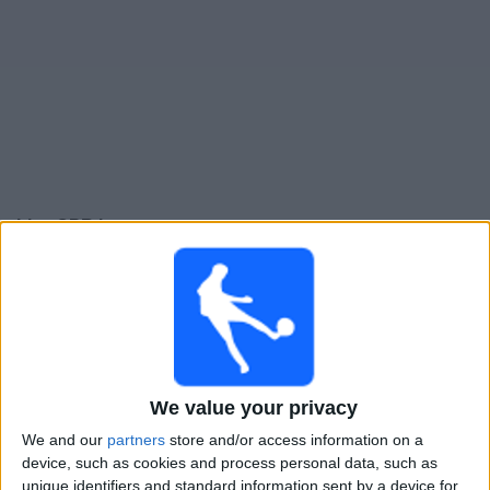
Live QPR heute
×
QPR:
Im Moment gibt es kein Spiel im TV. Du kannst
den Suchverlauf einsehen.
Samstag, 02.05.2026
13:30
We value your privacy
Championship
We and our
partners
store and/or access information on a
Ipswich
device, such as cookies and process personal data, such as
QPR
unique identifiers and standard information sent by a device for