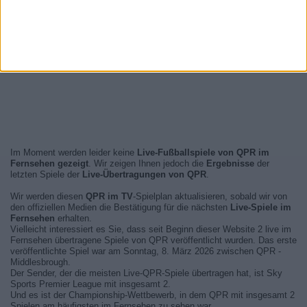
Im Moment werden leider keine
Live-Fußballspiele von QPR im
Fernsehen gezeigt
. Wir zeigen Ihnen jedoch die
Ergebnisse
der
letzten Spiele der
Live-Übertragungen von QPR
.
Wir werden diesen
QPR im TV
-Spielplan aktualisieren, sobald wir von
den offiziellen Medien die Bestätigung für die nächsten
Live-Spiele im
Fernsehen
erhalten.
Vielleicht interessiert es Sie, dass seit Beginn dieser Website 2 live im
Fernsehen übertragene Spiele von QPR veröffentlicht wurden. Das erste
veröffentlichte Spiel war am Sonntag, 8. März 2026 zwischen QPR -
Middlesbrough.
Der Sender, der die meisten Live-QPR-Spiele übertragen hat, ist Sky
Sports Premier League mit insgesamt 2.
Und es ist der Championship-Wettbewerb, in dem QPR mit insgesamt 2
Spielen am häufigsten im Fernsehen zu sehen war.