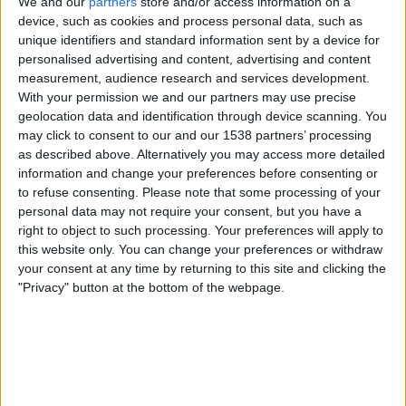
We and our
partners
store and/or access information on a
Layvtime YouTube
device, such as cookies and process personal data, such as
unique identifiers and standard information sent by a device for
Donnerstag, 21.08.2025
personalised advertising and content, advertising and content
measurement, audience research and services development.
05:45
Leagues Cup
With your permission we and our partners may use precise
geolocation data and identification through device scanning. You
Los Angeles Galaxy
may click to consent to our and our 1538 partners’ processing
Pachuca
as described above. Alternatively you may access more detailed
MLS Season Pass (Apple TV)
information and change your preferences before consenting or
to refuse consenting.
Please note that some processing of your
personal data may not require your consent, but you have a
Mittwoch, 06.08.2025
right to object to such processing. Your preferences will apply to
02:30
Leagues Cup
this website only. You can change your preferences or withdraw
Gruppenphase
your consent at any time by returning to this site and clicking the
"Privacy" button at the bottom of the webpage.
Houston Dynamo
Pachuca
MLS Season Pass (Apple TV)
Mehr Tage