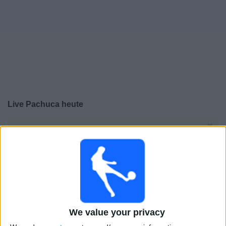
Live Pachuca heute
×
Pachuca:
Im Moment gibt es kein Spiel im TV. Du
kannst den Suchverlauf einsehen.
Sonntag, 31.08.2025
05:05
Liga MX
América
We value your privacy
Pachuca