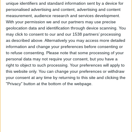
unique identifiers and standard information sent by a device for
Win Sports TV YouTube
personalised advertising and content, advertising and content
measurement, audience research and services development.
Samstag, 25.07.2026
With your permission we and our partners may use precise
geolocation data and identification through device scanning. You
23:30
Liga - Frauen
may click to consent to our and our 1538 partners’ processing
Junior Femenino
as described above. Alternatively you may access more detailed
information and change your preferences before consenting or
Millonarios Femenino
to refuse consenting.
Please note that some processing of your
Win Sports TV YouTube
personal data may not require your consent, but you have a
right to object to such processing. Your preferences will apply to
Donnerstag, 04.06.2026
this website only. You can change your preferences or withdraw
your consent at any time by returning to this site and clicking the
22:30
Liga - Frauen
"Privacy" button at the bottom of the webpage.
Millonarios Femenino
Medellín Femenino
Win Sports TV YouTube
Mehr Tage