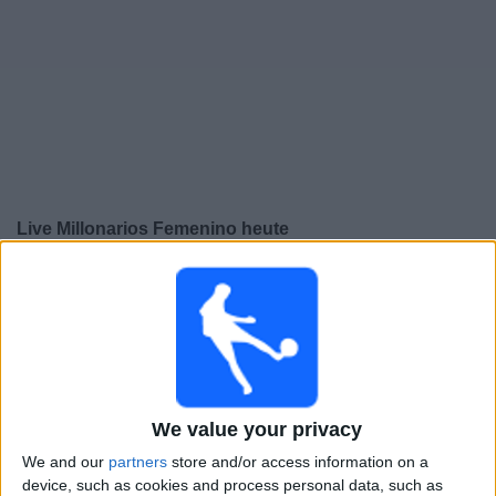
Live Millonarios Femenino heute
×
Millonarios Femenino:
Im Moment gibt es kein Spiel
im TV. Du kannst den Suchverlauf einsehen.
Mittwoch, 05.08.2026
00:20
Liga - Frauen
We value your privacy
Millonarios Femenino
We and our
partners
store and/or access information on a
Santa Fe W
device, such as cookies and process personal data, such as