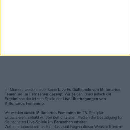
Im Moment werden leider keine
Live-Fußballspiele von Millonarios
Femenino im Fernsehen gezeigt
. Wir zeigen Ihnen jedoch die
Ergebnisse
der letzten Spiele der
Live-Übertragungen von
Millonarios Femenino
.
Wir werden diesen
Millonarios Femenino im TV
-Spielplan
aktualisieren, sobald wir von den offiziellen Medien die Bestätigung für
die nächsten
Live-Spiele im Fernsehen
erhalten.
Vielleicht interessiert es Sie, dass seit Beginn dieser Website 9 live im