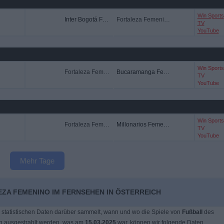
Win Sports
Inter Bogotá Femenino
Fortaleza Femenino
TV
YouTube
Win Sports
Fortaleza Femenino
Bucaramanga Femenino
TV
YouTube
Win Sports
Fortaleza Femenino
Millonarios Femenino
TV
YouTube
Mehr Tage
EZA FEMENINO IM FERNSEHEN IN ÖSTERREICH
 statistischen Daten darüber sammelt, wann und wo die Spiele von
Fußball
des
 ausgestrahlt werden, was am
15.03.2025
war, können wir folgende Daten