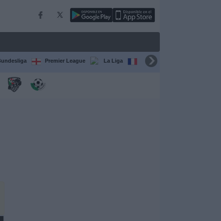
undesliga
Premier League
La Liga
Ligue 1
FIFA Klub-Weltm