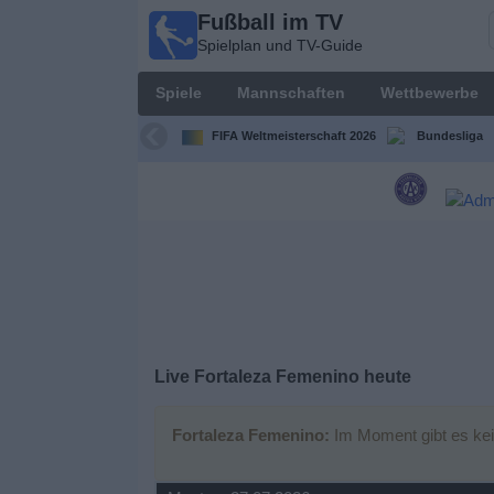
Fußball im TV
Fußball
Spielplan und TV-Guide
im TV
Spielplan
Spiele
Mannschaften
Wettbewerbe
und TV-
Guide
FIFA Weltmeisterschaft 2026
Bundesliga
Spiele
Mannschaften
Wettbewerbe
Sender
Live Fortaleza Femenino heute
Nachrichten
Fortaleza Femenino:
Im Moment gibt es kei
Widget