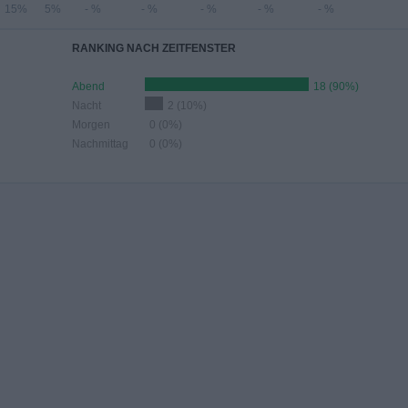
15%
5%
- %
- %
- %
- %
- %
RANKING NACH ZEITFENSTER
Abend
18 (90%)
Nacht
2 (10%)
Morgen
0 (0%)
Nachmittag
0 (0%)